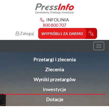
INFOLINIA
800 800 707
Zaloguj
WYPRÓBUJ ZA DARMO
Toggl
naviga
Przetargi i zlecenia
Zlecenia
Wyniki przetargów
Inwestycje
Dotacje