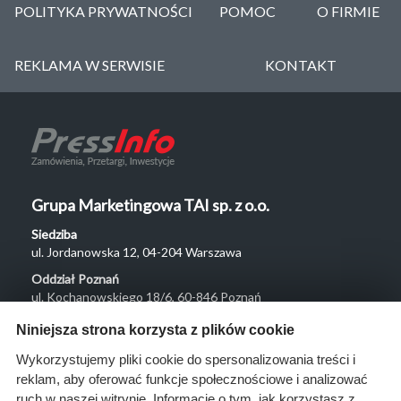
POLITYKA PRYWATNOŚCI
POMOC
O FIRMIE
REKLAMA W SERWISIE
KONTAKT
Grupa Marketingowa TAI sp. z o.o.
Siedziba
ul. Jordanowska 12, 04-204 Warszawa
Oddział Poznań
ul. Kochanowskiego 18/6, 60-846 Poznań
Menu
Niniejsza strona korzysta z plików cookie
O nas
Wykorzystujemy pliki cookie do spersonalizowania treści i
reklam, aby oferować funkcje społecznościowe i analizować
Rozwiązania
ruch w naszej witrynie. Informacje o tym, jak korzystasz z