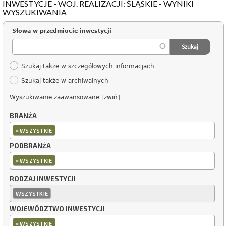
INWESTYCJE - WOJ. REALIZACJI: ŚLĄSKIE - WYNIKI
WYSZUKIWANIA
Słowa w przedmiocie inwestycji
Szukaj także w szczegółowych informacjach
Szukaj także w archiwalnych
Wyszukiwanie zaawansowane [zwiń]
BRANŻA
×
WSZYSTKIE
PODBRANŻA
×
WSZYSTKIE
RODZAJ INWESTYCJI
WSZYSTKIE
WOJEWÓDZTWO INWESTYCJI
×
WSZYSTKIE