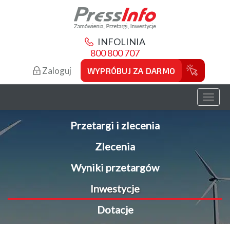
INFOLINIA
800 800 707
Zaloguj
WYPRÓBUJ ZA DARMO
Toggl
naviga
Przetargi i zlecenia
Zlecenia
Wyniki przetargów
Inwestycje
Dotacje