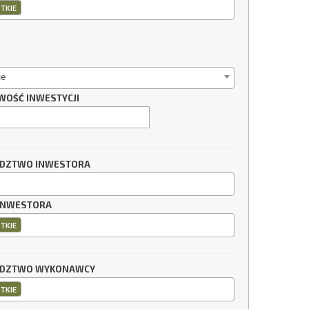
TKIE
ie
WOŚĆ INWESTYCJI
DZTWO INWESTORA
INWESTORA
TKIE
DZTWO WYKONAWCY
TKIE