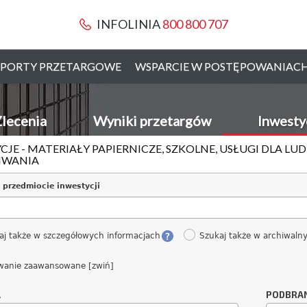
INFOLINIA
800 800 707
PORTY PRZETARGOWE
WSPARCIE W POSTĘPOWANIAC
lecenia
Wyniki przetargów
Inwesty
CJE - MATERIAŁY PAPIERNICZE, SZKOLNE, USŁUGI DLA L
IWANIA
 przedmiocie inwestycji
aj także w szczegółowych informacjach
Szukaj także w archiwaln
wanie zaawansowane [zwiń]
A
PODBRA