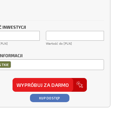
 INWESTYCJI
[PLN]
Wartość do [PLN]
INFORMACJI
TKIE
WYPRÓBUJ ZA DARMO
KUP DOSTĘP