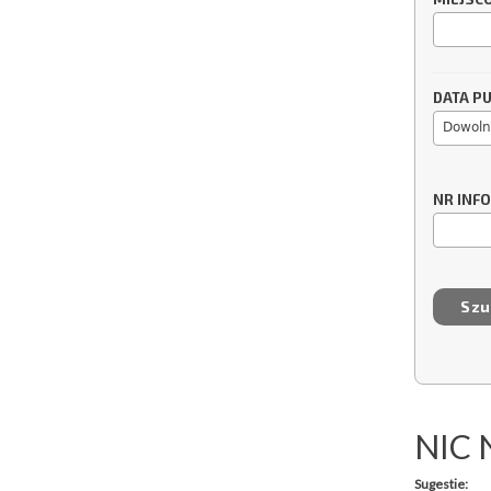
DATA PU
Dowoln
NR INF
NIC 
Sugestie: