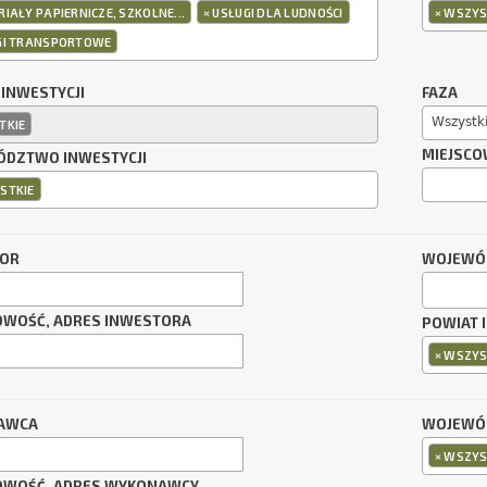
×
×
IAŁY PAPIERNICZE, SZKOLNE...
USŁUGI DLA LUDNOŚCI
WSZYS
GI TRANSPORTOWE
 INWESTYCJI
FAZA
Wszystk
TKIE
MIEJSCO
DZTWO INWESTYCJI
STKIE
TOR
WOJEWÓ
OWOŚĆ, ADRES INWESTORA
POWIAT 
×
WSZYS
AWCA
WOJEWÓ
×
WSZYS
OWOŚĆ, ADRES WYKONAWCY