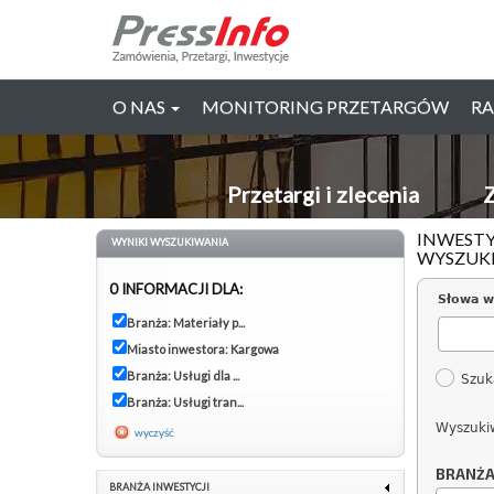
O NAS
MONITORING PRZETARGÓW
RA
Przetargi i zlecenia
Z
INWESTY
WYNIKI WYSZUKIWANIA
WYSZUK
0 INFORMACJI DLA:
Słowa w
Branża: Materiały p...
Miasto inwestora: Kargowa
Branża: Usługi dla ...
Szuk
Branża: Usługi tran...
Wyszuki
wyczyść
BRANŻ
BRANŻA INWESTYCJI