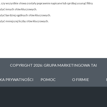
 czy wszystkie słowa zostały poprawnie napisane lub spróbuj usunąć filtry.
użyć innych słów kluczowych.
użyć bardziej ogólnych słów kluczowych.
użyć mniejszej liczby słów kluczowych.
COPYRIGHT 2026: GRUPA MARKETINGOWA TAI
YKA PRYWATNOŚCI
POMOC
O FIRMIE