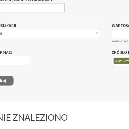
BLIKACJI
WARTOŚĆ
a
Wartość od 
ORMACJI
ŹRÓDŁO 
×
WSZYS
NIE ZNALEZIONO