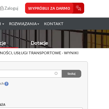
Zaloguj
WYPRÓBUJ ZA DARMO
H
ROZWIĄZANIA
KONTAKT
cje
Dotacje
UDNOŚCI, USŁUGI TRANSPORTOWE - WYNIKI
ych
NŻA