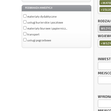
×
MATER
PODBRANŻA INWESTYCJI
×
USŁU
materiały dydaktyczne
RODZAJ
usługi kurierskie i pocztowe
materiały biurowe i papiernicz...
WSZYS
transport
WOJEWÓ
usługi pogrzebowe
×
WSZY
INWES
MIEJSC
WYKON
MIEJSC