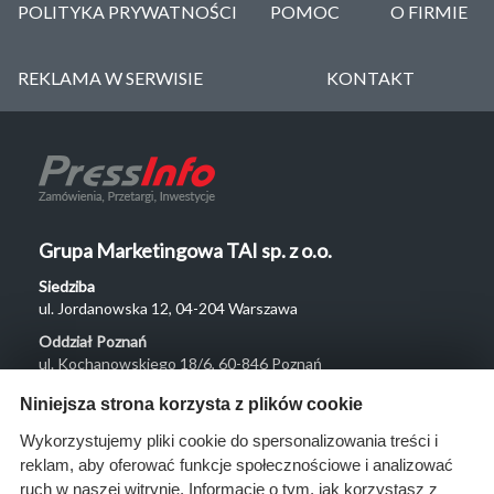
POLITYKA PRYWATNOŚCI
POMOC
O FIRMIE
REKLAMA W SERWISIE
KONTAKT
Grupa Marketingowa TAI sp. z o.o.
Siedziba
ul. Jordanowska 12, 04-204 Warszawa
Oddział Poznań
ul. Kochanowskiego 18/6, 60-846 Poznań
Menu
Niniejsza strona korzysta z plików cookie
O nas
Wykorzystujemy pliki cookie do spersonalizowania treści i
reklam, aby oferować funkcje społecznościowe i analizować
Rozwiązania
ruch w naszej witrynie. Informacje o tym, jak korzystasz z