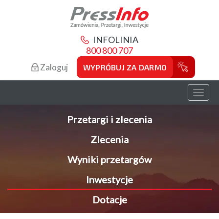
INFOLINIA
800 800 707
Zaloguj
WYPRÓBUJ ZA DARMO
Toggl
naviga
Przetargi i zlecenia
Zlecenia
Wyniki przetargów
Inwestycje
Dotacje