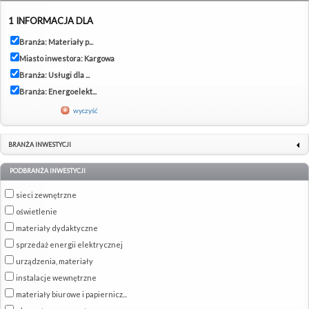
1 INFORMACJA DLA
Branża: Materiały p...
Miasto inwestora: Kargowa
Branża: Usługi dla ...
Branża: Energoelekt...
wyczyść
BRANŻA INWESTYCJI
PODBRANŻA INWESTYCJI
sieci zewnętrzne
oświetlenie
materiały dydaktyczne
sprzedaż energii elektrycznej
urządzenia, materiały
instalacje wewnętrzne
materiały biurowe i papiernicz...