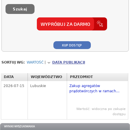
WYPRÓBUJ ZA DARMO
KUP DOSTĘP
SORTUJ WG:
WARTOŚĆ
DATA PUBLIKACJI
DATA
WOJEWÓDZTWO
PRZEDMIOT
2026-07-15
Lubuskie
Zakup agregatów
prądotwórczych w ramach...
Wartość: widoczna po zakupie
dostępu
WYNIKI WYSZUKIWANIA