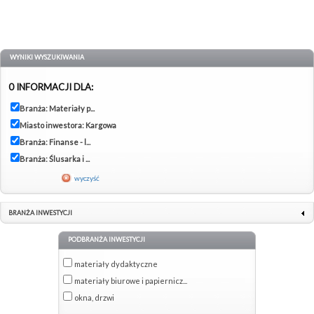
WYNIKI WYSZUKIWANIA
0 INFORMACJI DLA:
Branża: Materiały p...
Miasto inwestora: Kargowa
Branża: Finanse - l...
Branża: Ślusarka i ...
wyczyść
BRANŻA INWESTYCJI
PODBRANŻA INWESTYCJI
materiały dydaktyczne
materiały biurowe i papiernicz...
okna, drzwi