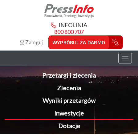
INFOLINIA
800 800 707
Zaloguj
WYPRÓBUJ ZA DARMO
Toggl
naviga
Przetargi i zlecenia
Zlecenia
Wyniki przetargów
Inwestycje
Dotacje