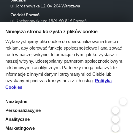
ul. Jordanowska 12, 04-204 Warszawa
Oddział Poznań
ul. Kochanowskiego 18/6, 60-846 Poznań
Menu
Niniejsza strona korzysta z plików cookie
O nas
Wykorzystujemy pliki cookie do spersonalizowania treści i
reklam, aby oferować funkcje społecznościowe i analizować
Rozwiązania
ruch w naszej witrynie. Informacje o tym, jak korzystasz z
Monitoring
naszej witryny, udostępniamy partnerom społecznościowym,
przetargów
reklamowym i analitycznym. Partnerzy mogą połączyć te
informacje z innymi danymi otrzymanymi od Ciebie lub
Raporty
uzyskanymi podczas korzystania z ich usług.
Polityka
przetargowe
Cookies
Ustawienia cookies
Niezbędne
Kontakt
Personalizacyjne
Kontakt
Analityczne
Infolinia 800 800 707
Marketingowe