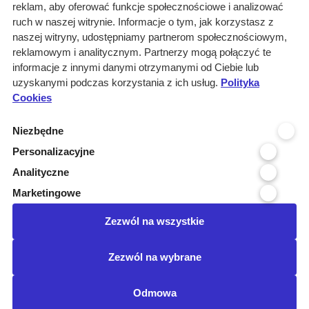
reklam, aby oferować funkcje społecznościowe i analizować
Rozwiązania
ruch w naszej witrynie. Informacje o tym, jak korzystasz z
Monitoring
naszej witryny, udostępniamy partnerom społecznościowym,
przetargów
reklamowym i analitycznym. Partnerzy mogą połączyć te
informacje z innymi danymi otrzymanymi od Ciebie lub
Raporty
uzyskanymi podczas korzystania z ich usług.
Polityka
przetargowe
Cookies
Ustawienia cookies
Niezbędne
Kontakt
Personalizacyjne
Kontakt
Analityczne
Infolinia 800 800 707
Marketingowe
kontakt@pressinfo.pl
Zezwól na wszystkie
Dołącz do nas
Zezwól na wybrane
Odmowa