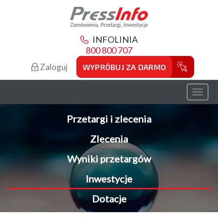
INFOLINIA
800 800 707
Zaloguj
WYPRÓBUJ ZA DARMO
Toggl
naviga
Przetargi i zlecenia
Zlecenia
Wyniki przetargów
Inwestycje
Dotacje