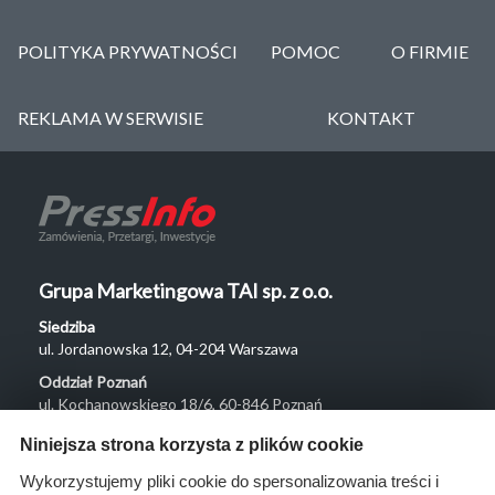
POLITYKA PRYWATNOŚCI
POMOC
O FIRMIE
REKLAMA W SERWISIE
KONTAKT
Grupa Marketingowa TAI sp. z o.o.
Siedziba
ul. Jordanowska 12, 04-204 Warszawa
Oddział Poznań
ul. Kochanowskiego 18/6, 60-846 Poznań
Menu
Niniejsza strona korzysta z plików cookie
O nas
Wykorzystujemy pliki cookie do spersonalizowania treści i