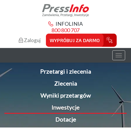
INFOLINIA
800 800 707
Zaloguj
WYPRÓBUJ ZA DARMO
Toggl
naviga
Przetargi i zlecenia
Zlecenia
Wyniki przetargów
Inwestycje
Dotacje