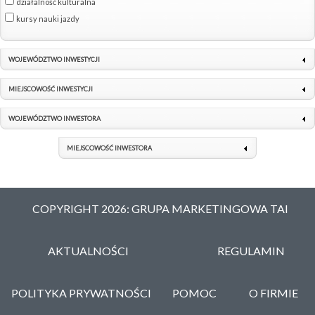
działalność kulturalna
kursy nauki jazdy
WOJEWÓDZTWO INWESTYCJI
MIEJSCOWOŚĆ INWESTYCJI
WOJEWÓDZTWO INWESTORA
MIEJSCOWOŚĆ INWESTORA
COPYRIGHT 2026: GRUPA MARKETINGOWA TAI
AKTUALNOŚCI
REGULAMIN
POLITYKA PRYWATNOŚCI
POMOC
O FIRMIE