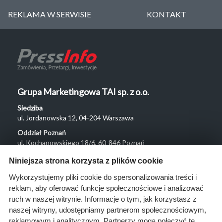
REKLAMA W SERWISIE
KONTAKT
Grupa Marketingowa TAI sp. z o.o.
Siedziba
ul. Jordanowska 12, 04-204 Warszawa
Oddział Poznań
ul. Kochanowskiego 18/6, 60-846 Poznań
Menu
Niniejsza strona korzysta z plików cookie
O nas
Wykorzystujemy pliki cookie do spersonalizowania treści i
reklam, aby oferować funkcje społecznościowe i analizować
Rozwiązania
ruch w naszej witrynie. Informacje o tym, jak korzystasz z
Monitoring
naszej witryny, udostępniamy partnerom społecznościowym,
przetargów
reklamowym i analitycznym. Partnerzy mogą połączyć te