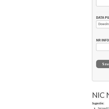
DATA PU
Dowoln
NR INF
NIC 
Sugestie:
Sprawdź,