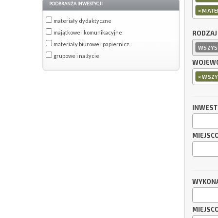
PODBRANŻA INWESTYCJI
×
MATER
materiały dydaktyczne
majątkowe i komunikacyjne
RODZAJ
materiały biurowe i papiernicz...
WSZYS
grupowe i na życie
WOJEWÓ
×
WSZY
INWES
MIEJSC
WYKON
MIEJSC