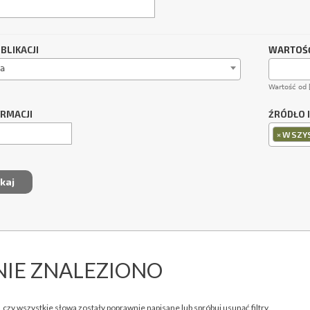
BLIKACJI
WARTOŚĆ
a
Wartość od 
ORMACJI
ŹRÓDŁO 
×
WSZYS
NIE ZNALEZIONO
 czy wszystkie słowa zostały poprawnie napisane lub spróbuj usunąć filtry.