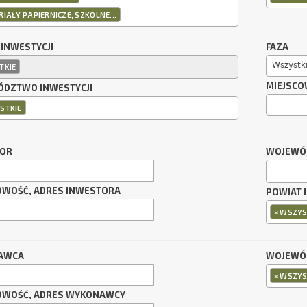
IAŁY PAPIERNICZE, SZKOLNE...
 INWESTYCJI
FAZA
Wszystk
TKIE
MIEJSCO
DZTWO INWESTYCJI
STKIE
TOR
WOJEWÓ
OWOŚĆ, ADRES INWESTORA
POWIAT 
×
WSZYS
AWCA
WOJEWÓ
×
WSZYS
OWOŚĆ, ADRES WYKONAWCY