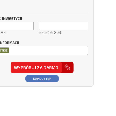
 INWESTYCJI
[PLN]
Wartość do [PLN]
INFORMACJI
TKIE
WYPRÓBUJ ZA DARMO
KUP DOSTĘP