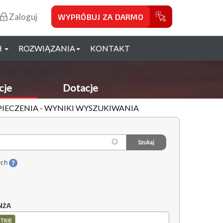
Zaloguj
WYPRÓBUJ ZA DARMO
H
ROZWIĄZANIA
KONTAKT
cje
Dotacje
ZPIECZENIA - WYNIKI WYSZUKIWANIA
ych
NŻA
TKIE