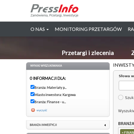
O NAS
MONITORING PRZETARGÓW
RA
Przetargi i zlecenia
Z
INWESTY
WYNIKI WYSZUKIWANIA
Słowa w
0 INFORMACJI DLA:
Branża: Materiały p...
Miasto inwestora: Kargowa
Szuk
Branża: Finanse - u...
wyczyść
Wyszuki
BRANŻ
BRANŻA INWESTYCJI
×
FINAN