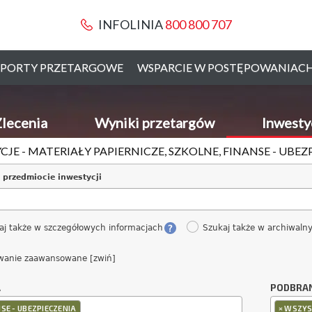
INFOLINIA
800 800 707
PORTY PRZETARGOWE
WSPARCIE W POSTĘPOWANIAC
lecenia
Wyniki przetargów
Inwesty
CJE - MATERIAŁY PAPIERNICZE, SZKOLNE, FINANSE - UBE
 przedmiocie inwestycji
aj także w szczegółowych informacjach
Szukaj także w archiwaln
wanie zaawansowane [zwiń]
A
PODBRA
×
SE - UBEZPIECZENIA
WSZYS