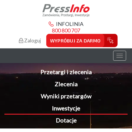
INFOLINIA
800 800 707
Zaloguj
WYPRÓBUJ ZA DARMO
Toggl
naviga
Przetargi i zlecenia
Zlecenia
Wyniki przetargów
Inwestycje
Dotacje