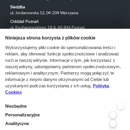
Siedziba
ul. Jordanowska 12, 04-204 Warszawa
Oddział Poznań
ul. Kochanowskiego 18/6, 60-846 Poznań
Menu
Niniejsza strona korzysta z plików cookie
O nas
Wykorzystujemy pliki cookie do spersonalizowania treści i
reklam, aby oferować funkcje społecznościowe i analizować
Rozwiązania
ruch w naszej witrynie. Informacje o tym, jak korzystasz z
Monitoring
naszej witryny, udostępniamy partnerom społecznościowym,
przetargów
reklamowym i analitycznym. Partnerzy mogą połączyć te
informacje z innymi danymi otrzymanymi od Ciebie lub
Raporty
uzyskanymi podczas korzystania z ich usług.
Polityka
przetargowe
Cookies
Ustawienia cookies
Niezbędne
Kontakt
Personalizacyjne
Kontakt
Analityczne