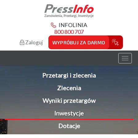
INFOLINIA
800 800 707
Zaloguj
WYPRÓBUJ ZA DARMO
Toggl
naviga
Przetargi i zlecenia
Zlecenia
Wyniki przetargów
Inwestycje
Dotacje