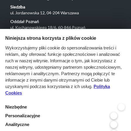
Siedziba
ul. Jordanowska 12, 04-204 Warszawa
Oddział Poznań
ul. Kochanowskiego 18/6, 60-846 Poznań
Menu
Niniejsza strona korzysta z plików cookie
O nas
Wykorzystujemy pliki cookie do spersonalizowania treści i
reklam, aby oferować funkcje społecznościowe i analizować
Rozwiązania
ruch w naszej witrynie. Informacje o tym, jak korzystasz z
Monitoring
naszej witryny, udostępniamy partnerom społecznościowym,
przetargów
reklamowym i analitycznym. Partnerzy mogą połączyć te
informacje z innymi danymi otrzymanymi od Ciebie lub
Raporty
uzyskanymi podczas korzystania z ich usług.
Polityka
przetargowe
Cookies
Ustawienia cookies
Niezbędne
Kontakt
Personalizacyjne
Kontakt
Analityczne