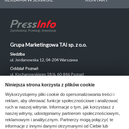
Grupa Marketingowa TAI sp. z o.o.
Siedziba
ul. Jordanowska 12, 04-204 Warszawa
Oddział Poznań
ul. Kochanowskiego 18/6, 60-846 Poznań
Menu
Niniejsza strona korzysta z plików cookie
O nas
Wykorzystujemy pliki cookie do spersonalizowania treści i
reklam, aby oferować funkcje społecznościowe i analizować
Rozwiązania
ruch w naszej witrynie. Informacje o tym, jak korzystasz z
Monitoring
naszej witryny, udostępniamy partnerom społecznościowym,
przetargów
reklamowym i analitycznym. Partnerzy mogą połączyć te
informacje z innymi danymi otrzymanymi od Ciebie lub