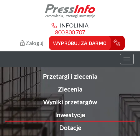
INFOLINIA
800 800 707
Zaloguj
WYPRÓBUJ ZA DARMO
Toggl
naviga
Przetargi i zlecenia
Zlecenia
Wyniki przetargów
Inwestycje
Dotacje