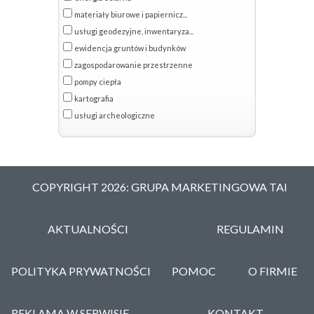
materiały biurowe i papiernicz...
usługi geodezyjne, inwentaryza...
ewidencja gruntów i budynków
zagospodarowanie przestrzenne
pompy ciepła
kartografia
usługi archeologiczne
COPYRIGHT 2026: GRUPA MARKETINGOWA TAI
AKTUALNOŚCI
REGULAMIN
POLITYKA PRYWATNOŚCI
POMOC
O FIRMIE
REKLAMA W SERWISIE
KONTAKT