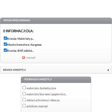
WYNIKI WYSZUKIWANIA
0 INFORMACJI DLA:
Branża: Materiały p...
Miasto inwestora: Kargowa
Branża: BHP, odzież...
wyczyść
BRANŻA INWESTYCJI
PODBRANŻA INWESTYCJI
materiały dydaktyczne
materiały biurowe i papiernicz...
odzież ochronna i robocza
artykuły, osprzęt