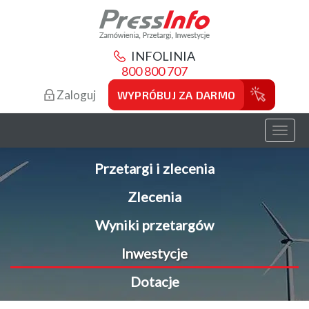
INFOLINIA
800 800 707
Zaloguj
WYPRÓBUJ ZA DARMO
Toggl
naviga
Przetargi i zlecenia
Zlecenia
Wyniki przetargów
Inwestycje
Dotacje