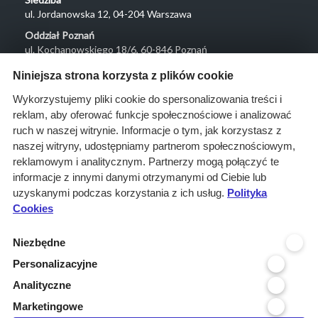
ul. Jordanowska 12, 04-204 Warszawa
Oddział Poznań
ul. Kochanowskiego 18/6, 60-846 Poznań
Menu
Niniejsza strona korzysta z plików cookie
O nas
Wykorzystujemy pliki cookie do spersonalizowania treści i
reklam, aby oferować funkcje społecznościowe i analizować
Rozwiązania
ruch w naszej witrynie. Informacje o tym, jak korzystasz z
Monitoring
naszej witryny, udostępniamy partnerom społecznościowym,
przetargów
reklamowym i analitycznym. Partnerzy mogą połączyć te
informacje z innymi danymi otrzymanymi od Ciebie lub
Raporty
uzyskanymi podczas korzystania z ich usług.
Polityka
przetargowe
Cookies
Ustawienia cookies
Niezbędne
Kontakt
Personalizacyjne
Kontakt
Analityczne
Infolinia 800 800 707
Marketingowe