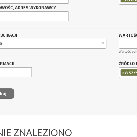
OWOŚĆ, ADRES WYKONAWCY
BLIKACJI
WARTOŚĆ
a
Wartość od 
ORMACJI
ŹRÓDŁO 
×
WSZYS
NIE ZNALEZIONO