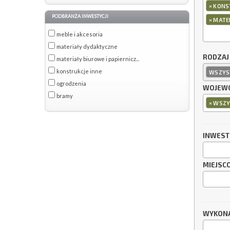
×
KONS
PODBRANŻA INWESTYCJI
×
MATER
meble i akcesoria
materiały dydaktyczne
RODZAJ
materiały biurowe i papiernicz...
konstrukcje inne
WSZYS
ogrodzenia
WOJEWÓ
bramy
×
WSZY
INWES
MIEJSC
WYKON