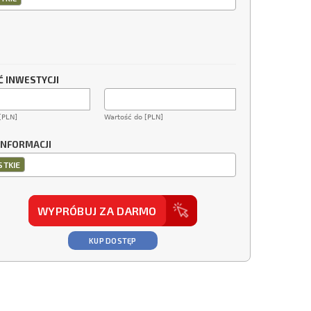
 INWESTYCJI
[PLN]
Wartość do [PLN]
INFORMACJI
TKIE
WYPRÓBUJ ZA DARMO
KUP DOSTĘP