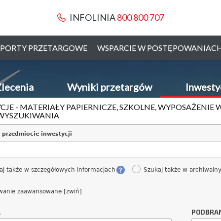
INFOLINIA
800 800 707
PORTY PRZETARGOWE
WSPARCIE W POSTĘPOWANIAC
lecenia
Wyniki przetargów
Inwesty
CJE - MATERIAŁY PAPIERNICZE, SZKOLNE, WYPOSAŻENIE
WYSZUKIWANIA
 przedmiocie inwestycji
aj także w szczegółowych informacjach
Szukaj także w archiwaln
wanie zaawansowane [zwiń]
A
PODBRA