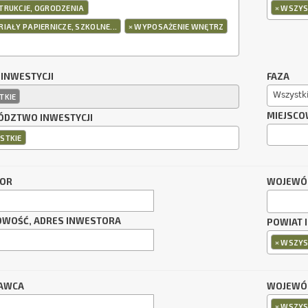
×
TRUKCJE, OGRODZENIA
WSZYS
×
IAŁY PAPIERNICZE, SZKOLNE...
WYPOSAŻENIE WNĘTRZ
 INWESTYCJI
FAZA
Wszystk
TKIE
MIEJSCO
DZTWO INWESTYCJI
STKIE
TOR
WOJEWÓ
OWOŚĆ, ADRES INWESTORA
POWIAT 
×
WSZYS
AWCA
WOJEWÓ
×
WSZYS