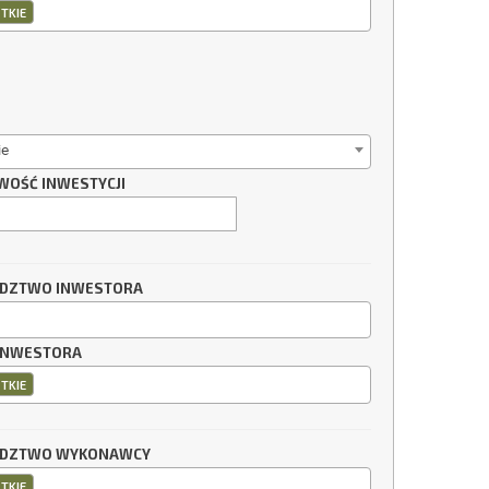
TKIE
ie
WOŚĆ INWESTYCJI
DZTWO INWESTORA
INWESTORA
TKIE
DZTWO WYKONAWCY
TKIE