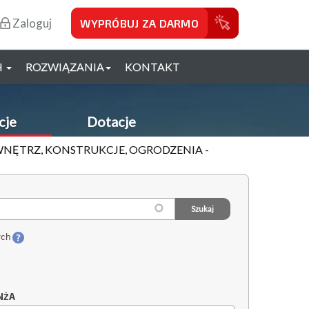
Zaloguj
WYPRÓBUJ ZA DARMO
H
ROZWIĄZANIA
KONTAKT
cje
Dotacje
 WNĘTRZ, KONSTRUKCJE, OGRODZENIA -
ych
NŻA