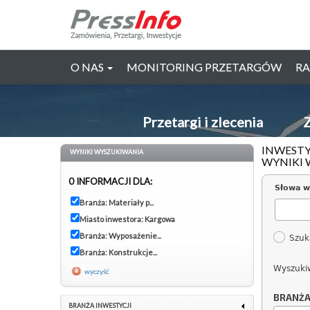
O NAS
MONITORING PRZETARGÓW
RA
Przetargi i zlecenia
Z
INWESTY
WYNIKI WYSZUKIWANIA
WYNIKI 
0 INFORMACJI DLA:
Słowa w
Branża: Materiały p...
Miasto inwestora: Kargowa
Branża: Wyposażenie...
Szuk
Branża: Konstrukcje...
Wyszuki
wyczyść
BRANŻ
BRANŻA INWESTYCJI