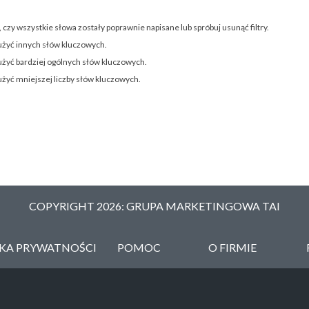
 czy wszystkie słowa zostały poprawnie napisane lub spróbuj usunąć filtry.
użyć innych słów kluczowych.
użyć bardziej ogólnych słów kluczowych.
użyć mniejszej liczby słów kluczowych.
COPYRIGHT 2026: GRUPA MARKETINGOWA TAI
YKA PRYWATNOŚCI
POMOC
O FIRMIE