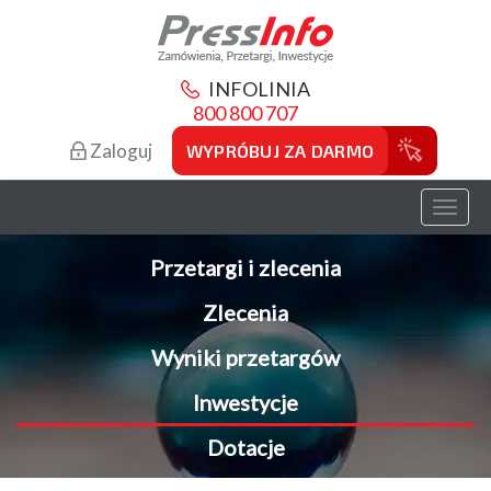
INFOLINIA
800 800 707
Zaloguj
WYPRÓBUJ ZA DARMO
Toggl
naviga
Przetargi i zlecenia
Zlecenia
Wyniki przetargów
Inwestycje
Dotacje