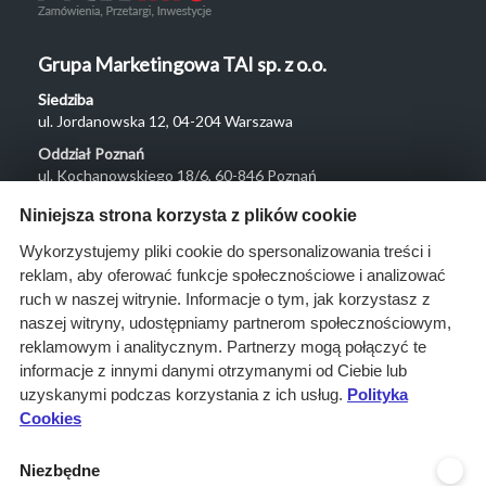
Grupa Marketingowa TAI sp. z o.o.
Siedziba
ul. Jordanowska 12, 04-204 Warszawa
Oddział Poznań
ul. Kochanowskiego 18/6, 60-846 Poznań
Menu
Niniejsza strona korzysta z plików cookie
O nas
Wykorzystujemy pliki cookie do spersonalizowania treści i
reklam, aby oferować funkcje społecznościowe i analizować
Rozwiązania
ruch w naszej witrynie. Informacje o tym, jak korzystasz z
Monitoring
naszej witryny, udostępniamy partnerom społecznościowym,
przetargów
reklamowym i analitycznym. Partnerzy mogą połączyć te
informacje z innymi danymi otrzymanymi od Ciebie lub
Raporty
uzyskanymi podczas korzystania z ich usług.
Polityka
przetargowe
Cookies
Ustawienia cookies
Niezbędne
Kontakt