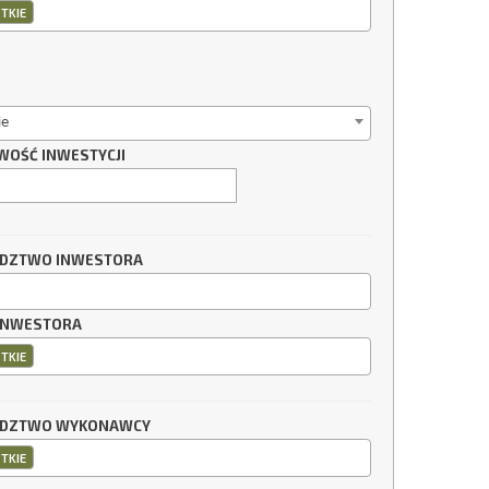
TKIE
ie
WOŚĆ INWESTYCJI
DZTWO INWESTORA
INWESTORA
TKIE
DZTWO WYKONAWCY
TKIE