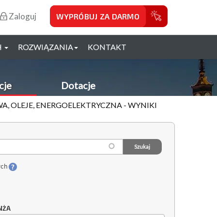
Zaloguj
WYPRÓBUJ ZA DARMO
H
ROZWIĄZANIA
KONTAKT
cje
Dotacje
WA, OLEJE, ENERGOELEKTRYCZNA - WYNIKI
ych
NŻA