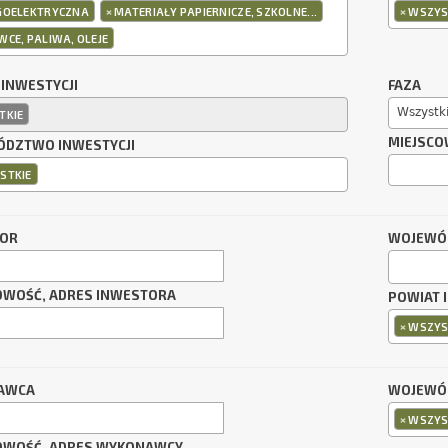
×
×
GOELEKTRYCZNA
MATERIAŁY PAPIERNICZE, SZKOLNE...
WSZYS
CE, PALIWA, OLEJE
 INWESTYCJI
FAZA
Wszystk
TKIE
MIEJSCO
DZTWO INWESTYCJI
STKIE
TOR
WOJEWÓ
OWOŚĆ, ADRES INWESTORA
POWIAT 
×
WSZYS
AWCA
WOJEWÓ
×
WSZYS
OWOŚĆ, ADRES WYKONAWCY