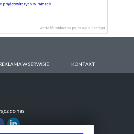
w prądotwórczych w ramach...
Wartość: widoczna po zakupie dostępu
REKLAMA W SERWISIE
KONTAKT
ącz do nas