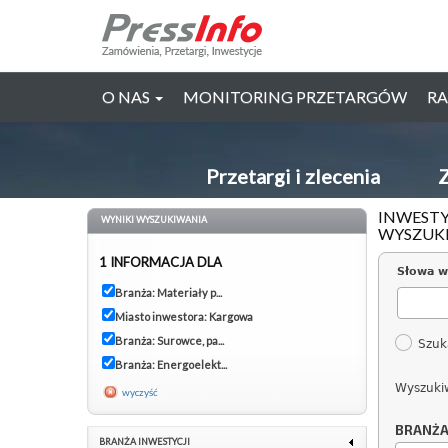
O NAS
MONITORING PRZETARGÓW
RA
Przetargi i zlecenia
Z
INWESTY
WYNIKI WYSZUKIWANIA
WYSZUK
1 INFORMACJA DLA
Słowa w
Branża: Materiały p...
Miasto inwestora: Kargowa
Branża: Surowce, pa...
Szuk
Branża: Energoelekt...
Wyszuki
wyczyść
BRANŻ
BRANŻA INWESTYCJI