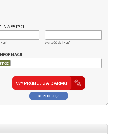
 INWESTYCJI
[PLN]
Wartość do [PLN]
INFORMACJI
TKIE
WYPRÓBUJ ZA DARMO
KUP DOSTĘP