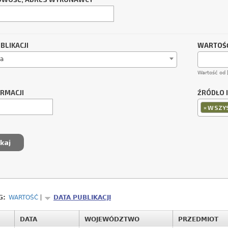
BLIKACJI
WARTOŚĆ
a
Wartość od 
ORMACJI
ŹRÓDŁO 
×
WSZYS
G:
WARTOŚĆ
DATA PUBLIKACJI
DATA
WOJEWÓDZTWO
PRZEDMIOT