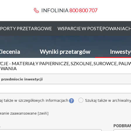
INFOLINIA
800 800 707
PORTY PRZETARGOWE
WSPARCIE W POSTĘPOWANIAC
lecenia
Wyniki przetargów
Inwesty
CJE - MATERIAŁY PAPIERNICZE, SZKOLNE, SUROWCE, PALI
IWANIA
 przedmiocie inwestycji
aj także w szczegółowych informacjach
Szukaj także w archiwaln
wanie zaawansowane [zwiń]
A
PODBRA