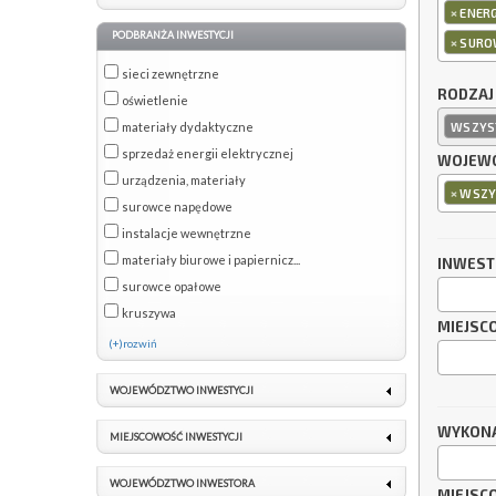
×
ENER
PODBRANŻA INWESTYCJI
×
SUROW
sieci zewnętrzne
RODZAJ
oświetlenie
materiały dydaktyczne
WSZYS
sprzedaż energii elektrycznej
WOJEWÓ
urządzenia, materiały
×
WSZY
surowce napędowe
instalacje wewnętrzne
materiały biurowe i papiernicz...
INWES
surowce opałowe
kruszywa
MIEJSC
(+)rozwiń
WOJEWÓDZTWO INWESTYCJI
WYKON
MIEJSCOWOŚĆ INWESTYCJI
WOJEWÓDZTWO INWESTORA
MIEJSC