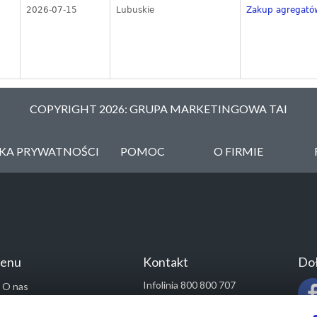
2026-07-15
Lubuskie
Zakup agregató
COPYRIGHT 2026: GRUPA MARKETINGOWA TAI
YKA PRYWATNOŚCI
POMOC
O FIRMIE
enu
Kontakt
Doł
Infolinia 800 800 707
O nas
kontakt@pressinfo.pl
Rozwiązania