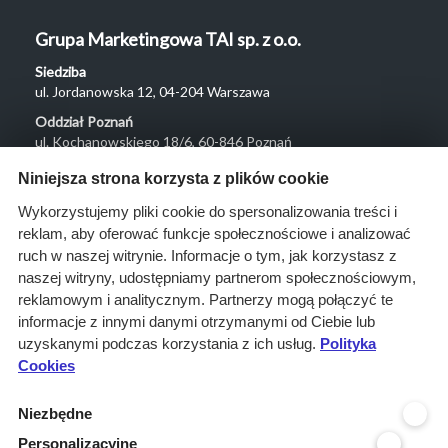
Grupa Marketingowa TAI sp. z o.o.
Siedziba
ul. Jordanowska 12, 04-204 Warszawa
Oddział Poznań
ul. Kochanowskiego 18/6, 60-846 Poznań
Menu
Niniejsza strona korzysta z plików cookie
O nas
Wykorzystujemy pliki cookie do spersonalizowania treści i
reklam, aby oferować funkcje społecznościowe i analizować
Rozwiązania
ruch w naszej witrynie. Informacje o tym, jak korzystasz z
Monitoring
naszej witryny, udostępniamy partnerom społecznościowym,
przetargów
reklamowym i analitycznym. Partnerzy mogą połączyć te
informacje z innymi danymi otrzymanymi od Ciebie lub
Raporty
uzyskanymi podczas korzystania z ich usług.
Polityka
przetargowe
Cookies
Ustawienia cookies
Niezbędne
Kontakt
Personalizacyjne