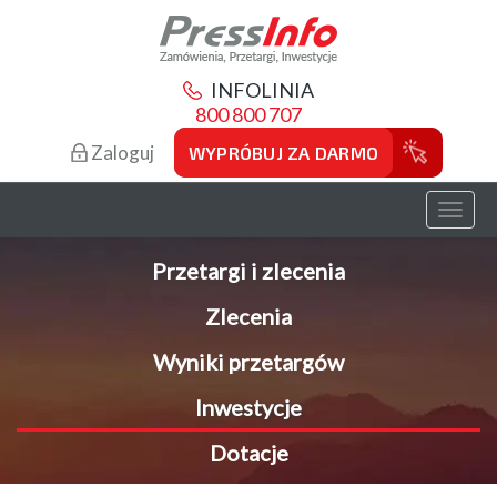
INFOLINIA
800 800 707
Zaloguj
WYPRÓBUJ ZA DARMO
Toggl
naviga
Przetargi i zlecenia
Zlecenia
Wyniki przetargów
Inwestycje
Dotacje