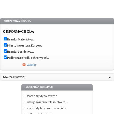
WYNIKI WYSZUKIWANIA
0 INFORMACJI DLA:
Branża: Materiały p...
Miasto inwestora: Kargowa
Branża: Leśnictwo, ...
Podbranża: środki ochrony rośl...
wyczyść
BRANŻA INWESTYCJI
PODBRANŻA INWESTYCJI
materiały dydaktyczne
usługi związane z leśnictwem, ...
materiały biurowe i papiernicz...