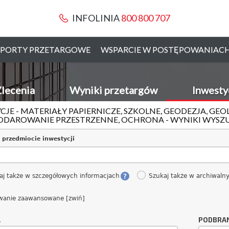
INFOLINIA
800 800 707
PORTY PRZETARGOWE
WSPARCIE W POSTĘPOWANIAC
lecenia
Wyniki przetargów
Inwesty
CJE - MATERIAŁY PAPIERNICZE, SZKOLNE, GEODEZJA, GE
DAROWANIE PRZESTRZENNE, OCHRONA - WYNIKI WYSZ
 przedmiocie inwestycji
aj także w szczegółowych informacjach
Szukaj także w archiwaln
wanie zaawansowane [zwiń]
A
PODBRA