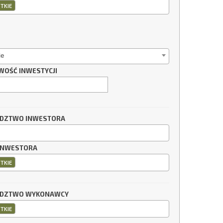
TKIE
ie
WOŚĆ INWESTYCJI
DZTWO INWESTORA
INWESTORA
TKIE
DZTWO WYKONAWCY
TKIE