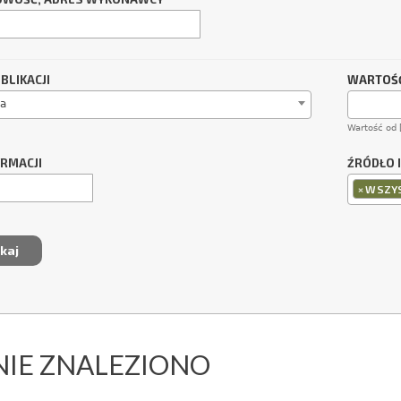
BLIKACJI
WARTOŚĆ
a
Wartość od 
ORMACJI
ŹRÓDŁO 
×
WSZYS
NIE ZNALEZIONO