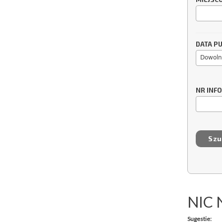
DATA PU
Dowoln
NR INF
NIC 
Sugestie: