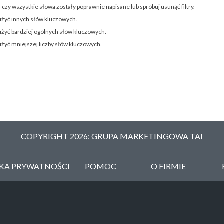
 czy wszystkie słowa zostały poprawnie napisane lub spróbuj usunąć filtry.
użyć innych słów kluczowych.
użyć bardziej ogólnych słów kluczowych.
użyć mniejszej liczby słów kluczowych.
COPYRIGHT 2026: GRUPA MARKETINGOWA TAI
YKA PRYWATNOŚCI
POMOC
O FIRMIE