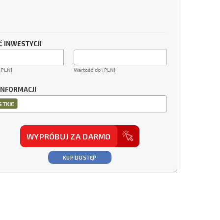
 INWESTYCJI
[PLN]
Wartość do [PLN]
INFORMACJI
TKIE
WYPRÓBUJ ZA DARMO
KUP DOSTĘP