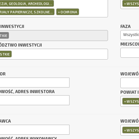
×
ZJA, GEOLOGIA, ARCHEOLOGI...
WSZYS
×
IAŁY PAPIERNICZE, SZKOLNE...
OCHRONA
 INWESTYCJI
FAZA
Wszystk
TKIE
MIEJSCO
DZTWO INWESTYCJI
STKIE
TOR
WOJEWÓ
OWOŚĆ, ADRES INWESTORA
POWIAT 
×
WSZYS
AWCA
WOJEWÓ
×
WSZYS
OWOŚĆ, ADRES WYKONAWCY