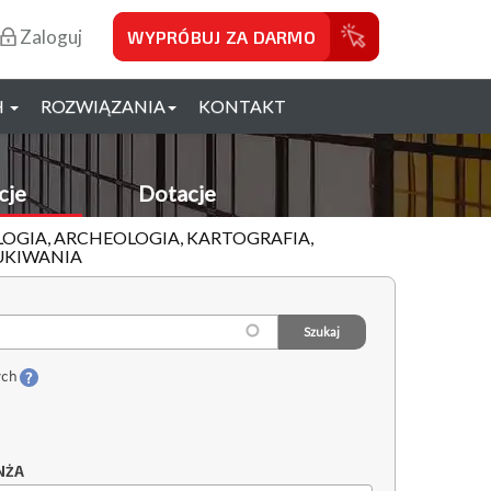
Zaloguj
WYPRÓBUJ ZA DARMO
H
ROZWIĄZANIA
KONTAKT
cje
Dotacje
OLOGIA, ARCHEOLOGIA, KARTOGRAFIA,
UKIWANIA
ych
NŻA