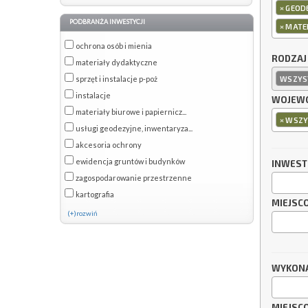
×
GEODE
PODBRANŻA INWESTYCJI
×
MATER
ochrona osób i mienia
RODZAJ
materiały dydaktyczne
sprzęt i instalacje p-poż
WSZYS
instalacje
WOJEWÓ
materiały biurowe i papiernicz...
×
WSZY
usługi geodezyjne, inwentaryza...
akcesoria ochrony
ewidencja gruntów i budynków
INWES
zagospodarowanie przestrzenne
kartografia
MIEJSC
(+)rozwiń
WYKON
MIEJSC