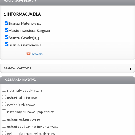
WYNIKI WYSZUKIWANIA
1 INFORMACJA DLA
Branża: Materiały p...
Miasto inwestora: Kargowa
Branża: Geodezja, g...
Branża: Gastronomia...
wyczyść
BRANŻA INWESTYCJI
PODBRANŻA INWESTYCJI
materiały dydaktyczne
usługi cateringowe
żywienie zbiorowe
materiały biurowe i papiernicz...
usługi restauracyjne
usługi geodezyjne, inwentaryza...
ewidencja gruntów i budynków