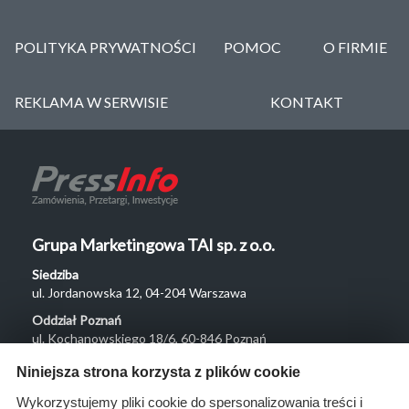
POLITYKA PRYWATNOŚCI
POMOC
O FIRMIE
REKLAMA W SERWISIE
KONTAKT
Grupa Marketingowa TAI sp. z o.o.
Siedziba
ul. Jordanowska 12, 04-204 Warszawa
Oddział Poznań
ul. Kochanowskiego 18/6, 60-846 Poznań
Menu
Niniejsza strona korzysta z plików cookie
O nas
Wykorzystujemy pliki cookie do spersonalizowania treści i