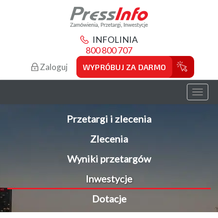
INFOLINIA
800 800 707
Zaloguj
WYPRÓBUJ ZA DARMO
Toggl
naviga
Przetargi i zlecenia
Zlecenia
Wyniki przetargów
Inwestycje
Dotacje