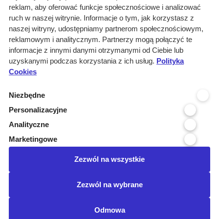
reklam, aby oferować funkcje społecznościowe i analizować
Rozwiązania
ruch w naszej witrynie. Informacje o tym, jak korzystasz z
Monitoring
naszej witryny, udostępniamy partnerom społecznościowym,
przetargów
reklamowym i analitycznym. Partnerzy mogą połączyć te
informacje z innymi danymi otrzymanymi od Ciebie lub
Raporty
uzyskanymi podczas korzystania z ich usług.
Polityka
przetargowe
Cookies
Ustawienia cookies
Niezbędne
Kontakt
Personalizacyjne
Kontakt
Analityczne
Infolinia 800 800 707
Marketingowe
kontakt@pressinfo.pl
Zezwól na wszystkie
Dołącz do nas
Zezwól na wybrane
Odmowa