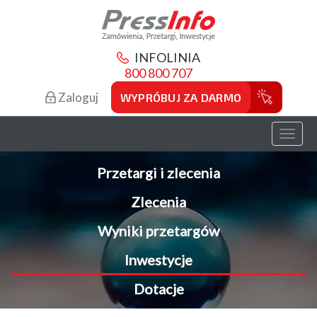
INFOLINIA
800 800 707
Zaloguj
WYPRÓBUJ ZA DARMO
Toggl
naviga
Przetargi i zlecenia
Zlecenia
Wyniki przetargów
Inwestycje
Dotacje