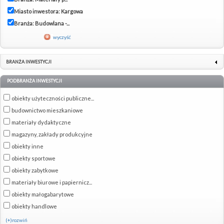
Miasto inwestora: Kargowa
Branża: Budowlana -...
wyczyść
BRANŻA INWESTYCJI
PODBRANŻA INWESTYCJI
obiekty użyteczności publiczne...
budownictwo mieszkaniowe
materiały dydaktyczne
magazyny, zakłady produkcyjne
obiekty inne
obiekty sportowe
obiekty zabytkowe
materiały biurowe i papiernicz...
obiekty małogabarytowe
obiekty handlowe
(+)rozwiń