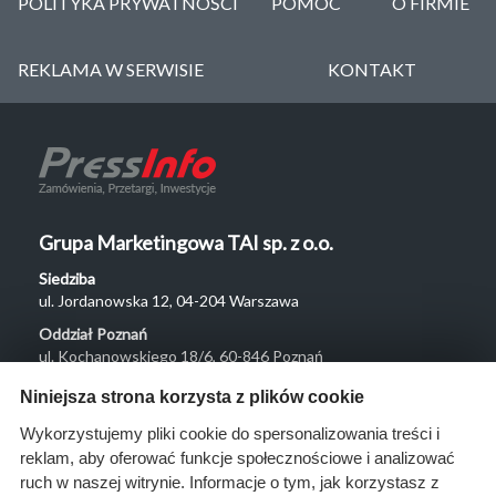
POLITYKA PRYWATNOŚCI
POMOC
O FIRMIE
REKLAMA W SERWISIE
KONTAKT
Grupa Marketingowa TAI sp. z o.o.
Siedziba
ul. Jordanowska 12, 04-204 Warszawa
Oddział Poznań
ul. Kochanowskiego 18/6, 60-846 Poznań
Menu
Niniejsza strona korzysta z plików cookie
O nas
Wykorzystujemy pliki cookie do spersonalizowania treści i
reklam, aby oferować funkcje społecznościowe i analizować
Rozwiązania
ruch w naszej witrynie. Informacje o tym, jak korzystasz z