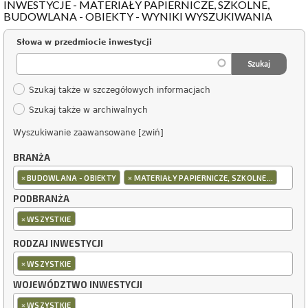
INWESTYCJE - MATERIAŁY PAPIERNICZE, SZKOLNE,
BUDOWLANA - OBIEKTY - WYNIKI WYSZUKIWANIA
Słowa w przedmiocie inwestycji
Szukaj także w szczegółowych informacjach
Szukaj także w archiwalnych
Wyszukiwanie zaawansowane [zwiń]
BRANŻA
×
×
BUDOWLANA - OBIEKTY
MATERIAŁY PAPIERNICZE, SZKOLNE...
PODBRANŻA
×
WSZYSTKIE
RODZAJ INWESTYCJI
×
WSZYSTKIE
WOJEWÓDZTWO INWESTYCJI
×
WSZYSTKIE