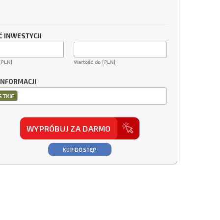
 INWESTYCJI
[PLN]
Wartość do [PLN]
INFORMACJI
TKIE
WYPRÓBUJ ZA DARMO
KUP DOSTĘP