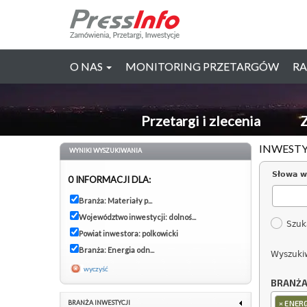
O NAS
MONITORING PRZETARGÓW
RA
Przetargi i zlecenia
Z
INWESTY
WYNIKI WYSZUKIWANIA
Słowa w
0 INFORMACJI DLA:
Branża: Materiały p...
Województwo inwestycji: dolnoś...
Szuk
Powiat inwestora: polkowicki
Branża: Energia odn...
Wyszuki
wyczyść
BRANŻ
×
BRANŻA INWESTYCJI
ENER