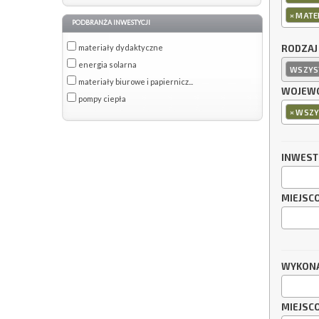
×
MATER
PODBRANŻA INWESTYCJI
materiały dydaktyczne
RODZAJ
energia solarna
WSZYS
materiały biurowe i papiernicz...
WOJEWÓ
pompy ciepła
×
WSZY
INWES
MIEJSC
WYKON
MIEJSC