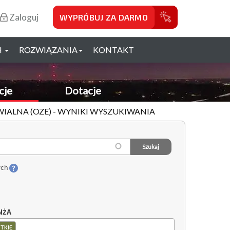
Zaloguj
WYPRÓBUJ ZA DARMO
H
ROZWIĄZANIA
KONTAKT
cje
Dotacje
WIALNA (OZE) - WYNIKI WYSZUKIWANIA
ych
NŻA
TKIE