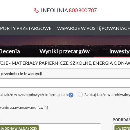
INFOLINIA
800 800 707
PORTY PRZETARGOWE
WSPARCIE W POSTĘPOWANIAC
lecenia
Wyniki przetargów
Inwesty
CJE - MATERIAŁY PAPIERNICZE, SZKOLNE, ENERGIA ODNA
 przedmiocie inwestycji
aj także w szczegółowych informacjach
Szukaj także w archiwaln
wanie zaawansowane [zwiń]
A
PODBRA
×
GIA ODNAWIALNA (OZE)
WSZYS