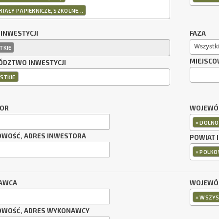
IAŁY PAPIERNICZE, SZKOLNE...
 INWESTYCJI
FAZA
Wszystk
TKIE
MIEJSCO
DZTWO INWESTYCJI
STKIE
TOR
WOJEWÓ
×
DOLNO
OWOŚĆ, ADRES INWESTORA
POWIAT 
×
POLKO
AWCA
WOJEWÓ
×
WSZYS
OWOŚĆ, ADRES WYKONAWCY