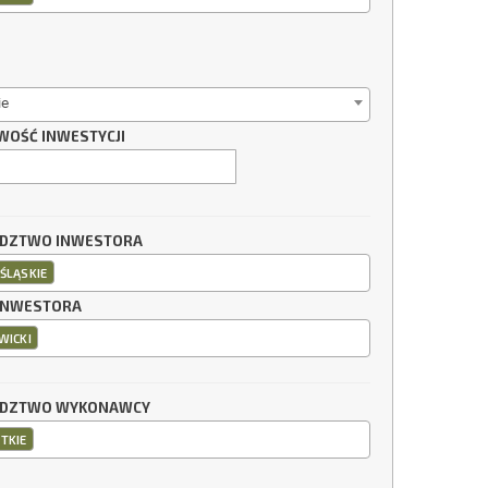
ie
WOŚĆ INWESTYCJI
DZTWO INWESTORA
ŚLĄSKIE
INWESTORA
WICKI
DZTWO WYKONAWCY
TKIE