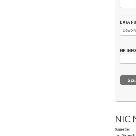
DATA PU
Dowoln
NR INF
NIC 
Sugestie:
Sprawdź,