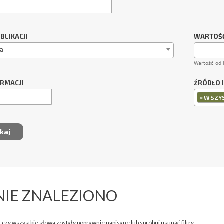
BLIKACJI
WARTOŚĆ
a
Wartość od 
ORMACJI
ŹRÓDŁO 
×
WSZYS
NIE ZNALEZIONO
 czy wszystkie słowa zostały poprawnie napisane lub spróbuj usunąć filtry.