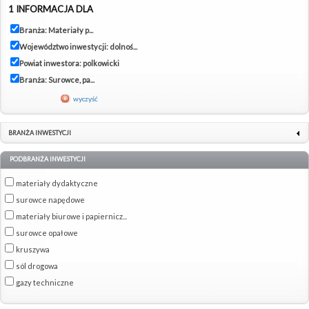
1 INFORMACJA DLA
Branża: Materiały p...
Województwo inwestycji: dolnoś...
Powiat inwestora: polkowicki
Branża: Surowce, pa...
wyczyść
BRANŻA INWESTYCJI
PODBRANŻA INWESTYCJI
materiały dydaktyczne
surowce napędowe
materiały biurowe i papiernicz...
surowce opałowe
kruszywa
sól drogowa
gazy techniczne