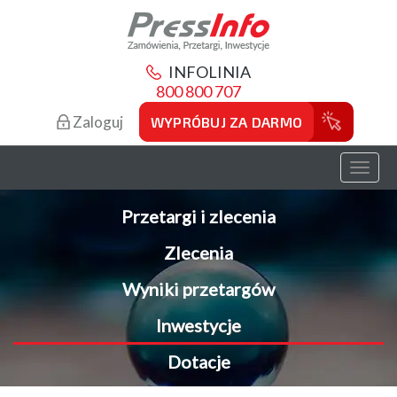
INFOLINIA
800 800 707
Zaloguj
WYPRÓBUJ ZA DARMO
Toggl
naviga
Przetargi i zlecenia
Zlecenia
Wyniki przetargów
Inwestycje
Dotacje