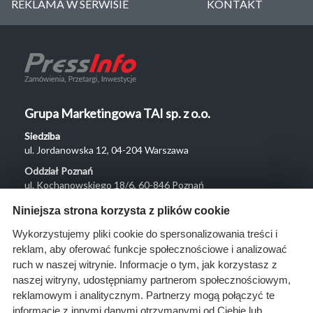
REKLAMA W SERWISIE
KONTAKT
Grupa Marketingowa TAI sp. z o.o.
Siedziba
ul. Jordanowska 12, 04-204 Warszawa
Oddział Poznań
ul. Kochanowskiego 18/6, 60-846 Poznań
Menu
Niniejsza strona korzysta z plików cookie
O nas
Wykorzystujemy pliki cookie do spersonalizowania treści i
reklam, aby oferować funkcje społecznościowe i analizować
Rozwiązania
ruch w naszej witrynie. Informacje o tym, jak korzystasz z
Monitoring
naszej witryny, udostępniamy partnerom społecznościowym,
przetargów
reklamowym i analitycznym. Partnerzy mogą połączyć te
informacje z innymi danymi otrzymanymi od Ciebie lub