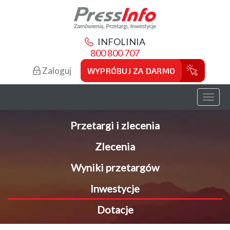
INFOLINIA
800 800 707
Zaloguj
WYPRÓBUJ ZA DARMO
Toggl
naviga
Przetargi i zlecenia
Zlecenia
Wyniki przetargów
Inwestycje
Dotacje