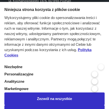
ul. Kochanowskiego 18/6, 60-846 Poznań
Menu
Niniejsza strona korzysta z plików cookie
O nas
Wykorzystujemy pliki cookie do spersonalizowania treści i
reklam, aby oferować funkcje społecznościowe i analizować
Rozwiązania
ruch w naszej witrynie. Informacje o tym, jak korzystasz z
Monitoring
naszej witryny, udostępniamy partnerom społecznościowym,
przetargów
reklamowym i analitycznym. Partnerzy mogą połączyć te
informacje z innymi danymi otrzymanymi od Ciebie lub
Raporty
uzyskanymi podczas korzystania z ich usług.
Polityka
przetargowe
Cookies
Ustawienia cookies
Niezbędne
Kontakt
Personalizacyjne
Kontakt
Analityczne
Infolinia 800 800 707
Marketingowe
kontakt@pressinfo.pl
Zezwól na wszystkie
Dołącz do nas