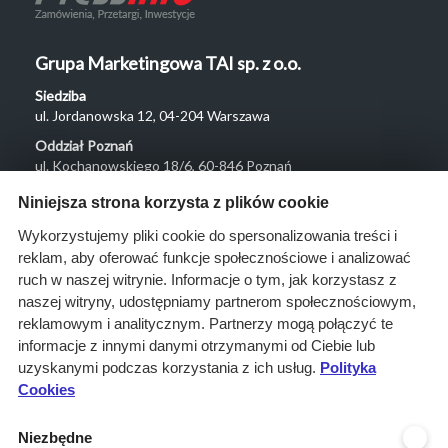
Grupa Marketingowa TAI sp. z o.o.
Siedziba
ul. Jordanowska 12, 04-204 Warszawa
Oddział Poznań
ul. Kochanowskiego 18/6, 60-846 Poznań
Menu
Niniejsza strona korzysta z plików cookie
O nas
Wykorzystujemy pliki cookie do spersonalizowania treści i
reklam, aby oferować funkcje społecznościowe i analizować
Rozwiązania
ruch w naszej witrynie. Informacje o tym, jak korzystasz z
Monitoring
naszej witryny, udostępniamy partnerom społecznościowym,
przetargów
reklamowym i analitycznym. Partnerzy mogą połączyć te
informacje z innymi danymi otrzymanymi od Ciebie lub
Raporty
uzyskanymi podczas korzystania z ich usług.
Polityka
przetargowe
Cookies
Ustawienia cookies
Niezbędne