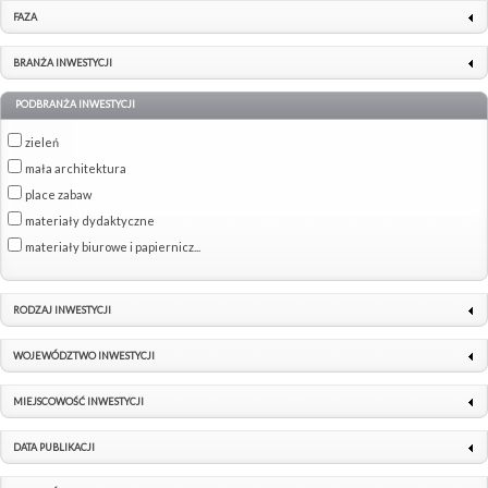
FAZA
BRANŻA INWESTYCJI
PODBRANŻA INWESTYCJI
zieleń
mała architektura
place zabaw
materiały dydaktyczne
materiały biurowe i papiernicz...
RODZAJ INWESTYCJI
WOJEWÓDZTWO INWESTYCJI
MIEJSCOWOŚĆ INWESTYCJI
DATA PUBLIKACJI