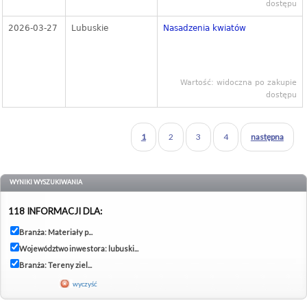
dostępu
2026-03-27
Lubuskie
Nasadzenia kwiatów
Wartość: widoczna po zakupie
dostępu
1
2
3
4
następna
WYNIKI WYSZUKIWANIA
118 INFORMACJI DLA:
Branża: Materiały p...
Województwo inwestora: lubuski...
Branża: Tereny ziel...
wyczyść