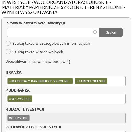
INWESTYCJE - WOJ. ORGANIZATORA: LUBUSKIE -
MATERIAŁY PAPIERNICZE, SZKOLNE, TERENY ZIELONE -
WYNIKI WYSZUKIWANIA
Słowa w przedmiocie inwestycji
Szukaj także w szczegółowych informacjach
Szukaj także w archiwalnych
Wyszukiwanie zaawansowane [zwiń]
BRANŻA
×
×
MATERIAŁY PAPIERNICZE, SZKOLNE...
TERENY ZIELONE
PODBRANŻA
×
WSZYSTKIE
RODZAJ INWESTYCJI
WSZYSTKIE
WOJEWÓDZTWO INWESTYCJI