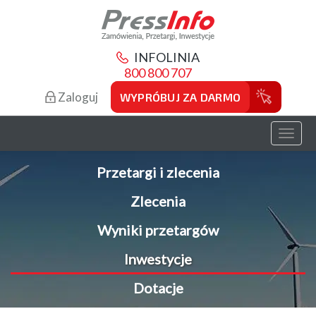
INFOLINIA
800 800 707
Zaloguj
WYPRÓBUJ ZA DARMO
Toggl
naviga
Przetargi i zlecenia
Zlecenia
Wyniki przetargów
Inwestycje
Dotacje