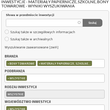
INWESTYCJE - MATERIAŁY PAPIERNICZE, SZKOLNE, BONY
TOWAROWE - WYNIKI WYSZUKIWANIA
Słowa w przedmiocie inwestycji
Szukaj także w szczegółowych informacjach
Szukaj także w archiwalnych
Wyszukiwanie zaawansowane [zwiń]
BRANŻA
×
×
BONY TOWAROWE
MATERIAŁY PAPIERNICZE, SZKOLNE...
PODBRANŻA
×
WSZYSTKIE
RODZAJ INWESTYCJI
WSZYSTKIE
WOJEWÓDZTWO INWESTYCJI
×
WSZYSTKIE