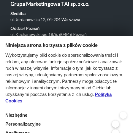
Grupa Marketingowa TAI sp. z o.o.
Siedziba
ul. Jordanowska 12, 04-204 Warszawa
Oddział Poznań
ul. Kochanowskiego 18/6, 60-846 Poznań
Menu
Niniejsza strona korzysta z plików cookie
O nas
Wykorzystujemy pliki cookie do spersonalizowania treści i
reklam, aby oferować funkcje społecznościowe i analizować
Rozwiązania
ruch w naszej witrynie. Informacje o tym, jak korzystasz z
Monitoring
naszej witryny, udostępniamy partnerom społecznościowym,
przetargów
reklamowym i analitycznym. Partnerzy mogą połączyć te
informacje z innymi danymi otrzymanymi od Ciebie lub
Raporty
uzyskanymi podczas korzystania z ich usług.
Polityka
przetargowe
Cookies
Ustawienia cookies
Niezbędne
Kontakt
Personalizacyjne
Kontakt
Analityczne