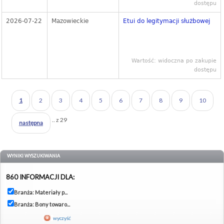
dostępu
2026-07-22
Mazowieckie
Etui do legitymacji służbowej
Wartość: widoczna po zakupie
dostępu
1
2
3
4
5
6
7
8
9
10
.. z 29
następna
WYNIKI WYSZUKIWANIA
860 INFORMACJI DLA:
Branża: Materiały p...
Branża: Bony towaro...
wyczyść