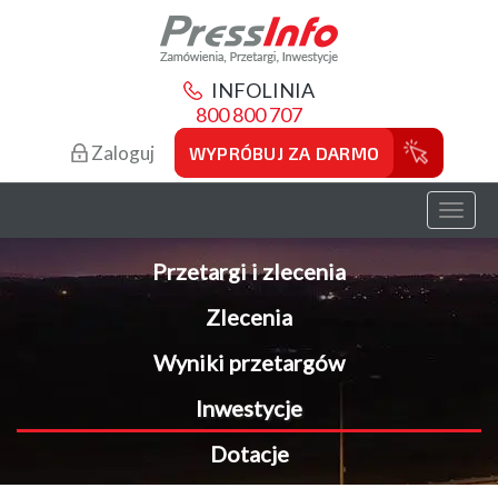
INFOLINIA
800 800 707
Zaloguj
WYPRÓBUJ ZA DARMO
Toggl
naviga
Przetargi i zlecenia
Zlecenia
Wyniki przetargów
Inwestycje
Dotacje