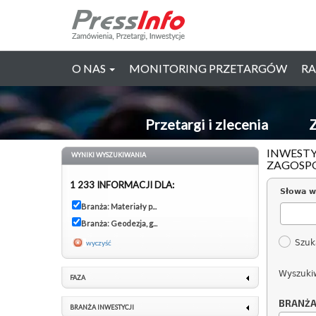
O NAS
MONITORING PRZETARGÓW
RA
Przetargi i zlecenia
Z
INWESTY
WYNIKI WYSZUKIWANIA
ZAGOSPO
1 233 INFORMACJI DLA:
Słowa w
Branża: Materiały p...
Branża: Geodezja, g...
Szuk
wyczyść
Wyszuki
FAZA
BRANŻ
BRANŻA INWESTYCJI