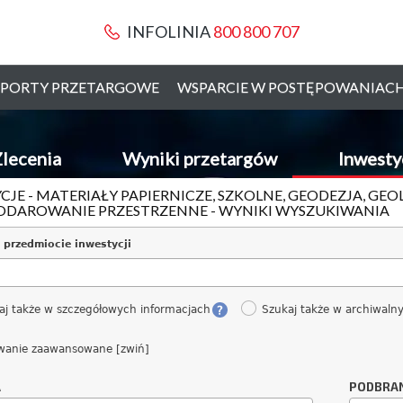
INFOLINIA
800 800 707
PORTY PRZETARGOWE
WSPARCIE W POSTĘPOWANIAC
lecenia
Wyniki przetargów
Inwesty
CJE - MATERIAŁY PAPIERNICZE, SZKOLNE, GEODEZJA, GE
DAROWANIE PRZESTRZENNE - WYNIKI WYSZUKIWANIA
 przedmiocie inwestycji
aj także w szczegółowych informacjach
Szukaj także w archiwaln
wanie zaawansowane [zwiń]
A
PODBRA