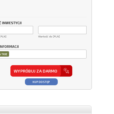
 INWESTYCJI
[PLN]
Wartość do [PLN]
INFORMACJI
TKIE
WYPRÓBUJ ZA DARMO
KUP DOSTĘP