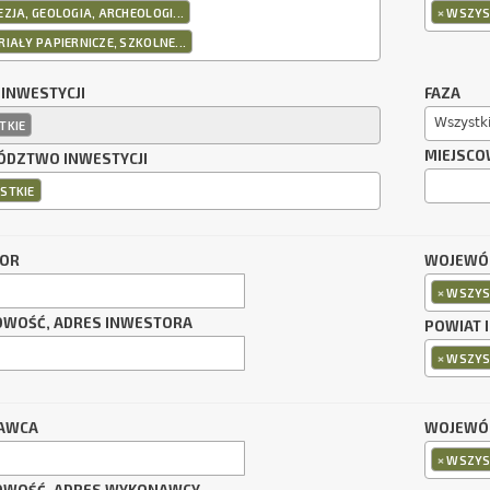
×
ZJA, GEOLOGIA, ARCHEOLOGI...
WSZYS
IAŁY PAPIERNICZE, SZKOLNE...
 INWESTYCJI
FAZA
Wszystk
TKIE
MIEJSCO
DZTWO INWESTYCJI
STKIE
TOR
WOJEWÓ
×
WSZYS
OWOŚĆ, ADRES INWESTORA
POWIAT 
×
WSZYS
AWCA
WOJEWÓ
×
WSZYS