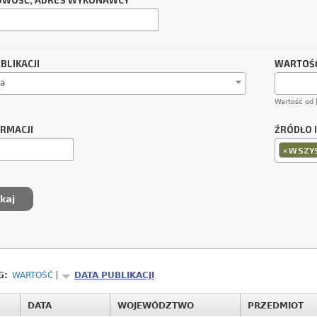
OWOŚĆ, ADRES WYKONAWCY
BLIKACJI
WARTOŚĆ
a
Wartość od 
ORMACJI
ŹRÓDŁO 
×
WSZYS
G:
WARTOŚĆ
DATA PUBLIKACJI
DATA
WOJEWÓDZTWO
PRZEDMIOT