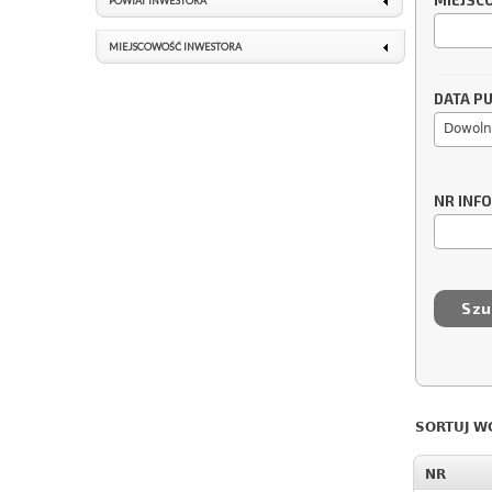
MIEJSC
POWIAT INWESTORA
MIEJSCOWOŚĆ INWESTORA
DATA PU
Dowoln
NR INF
SORTUJ W
NR