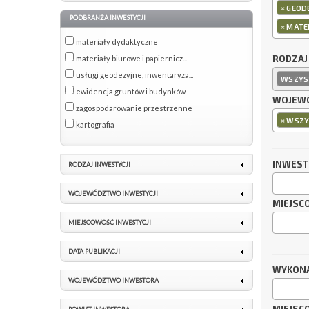
×
GEODE
PODBRANŻA INWESTYCJI
×
MATER
materiały dydaktyczne
RODZAJ
materiały biurowe i papiernicz...
usługi geodezyjne, inwentaryza...
WSZYS
ewidencja gruntów i budynków
WOJEWÓ
zagospodarowanie przestrzenne
×
WSZY
kartografia
INWES
RODZAJ INWESTYCJI
WOJEWÓDZTWO INWESTYCJI
MIEJSC
MIEJSCOWOŚĆ INWESTYCJI
DATA PUBLIKACJI
WYKON
WOJEWÓDZTWO INWESTORA