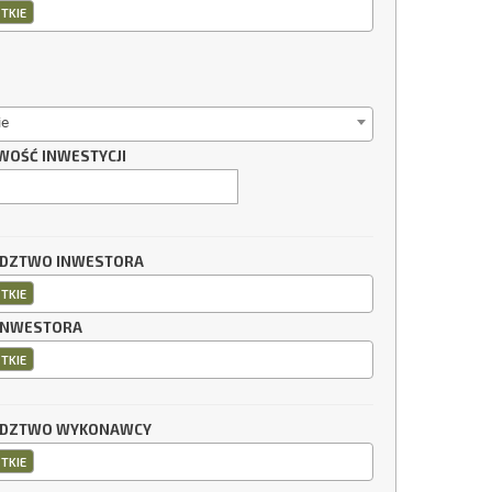
TKIE
ie
WOŚĆ INWESTYCJI
DZTWO INWESTORA
TKIE
INWESTORA
TKIE
DZTWO WYKONAWCY
TKIE