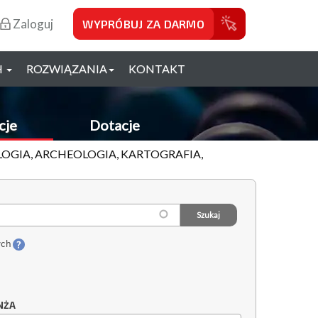
Zaloguj
WYPRÓBUJ ZA DARMO
H
ROZWIĄZANIA
KONTAKT
cje
Dotacje
OLOGIA, ARCHEOLOGIA, KARTOGRAFIA,
ych
NŻA