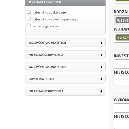
PODBRANŻA INWESTYCJI
RODZAJ
materiały dydaktyczne
materiały biurowe i papiernicz...
WSZYS
usługi pogrzebowe
WOJEWÓ
×
WSZY
WOJEWÓDZTWO INWESTYCJI
MIEJSCOWOŚĆ INWESTYCJI
INWES
WOJEWÓDZTWO INWESTORA
MIEJSC
POWIAT INWESTORA
MIEJSCOWOŚĆ INWESTORA
WYKON
MIEJSC