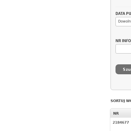
DATA PU
Dowoln
NR INF
SORTUJ W
NR
2184677