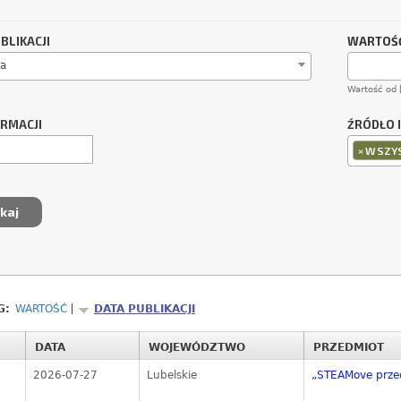
BLIKACJI
WARTOŚĆ
a
Wartość od 
ORMACJI
ŹRÓDŁO 
×
WSZYS
G:
WARTOŚĆ
DATA PUBLIKACJI
DATA
WOJEWÓDZTWO
PRZEDMIOT
2026-07-27
Lubelskie
„STEAMove przeds