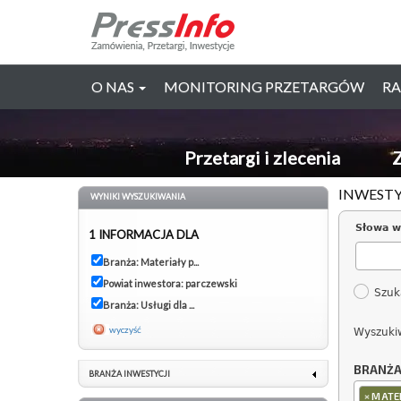
O NAS
MONITORING PRZETARGÓW
RA
Przetargi i zlecenia
Z
INWESTY
WYNIKI WYSZUKIWANIA
Słowa w
1 INFORMACJA DLA
Branża: Materiały p...
Powiat inwestora: parczewski
Szuk
Branża: Usługi dla ...
wyczyść
Wyszuki
BRANŻ
BRANŻA INWESTYCJI
×
MATER