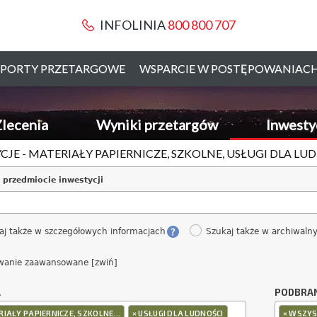
INFOLINIA
800 800 707
PORTY PRZETARGOWE
WSPARCIE W POSTĘPOWANIAC
lecenia
Wyniki przetargów
Inwesty
CJE - MATERIAŁY PAPIERNICZE, SZKOLNE, USŁUGI DLA L
 przedmiocie inwestycji
aj także w szczegółowych informacjach
Szukaj także w archiwaln
wanie zaawansowane [zwiń]
A
PODBRA
×
×
IAŁY PAPIERNICZE, SZKOLNE...
USŁUGI DLA LUDNOŚCI
WSZYS