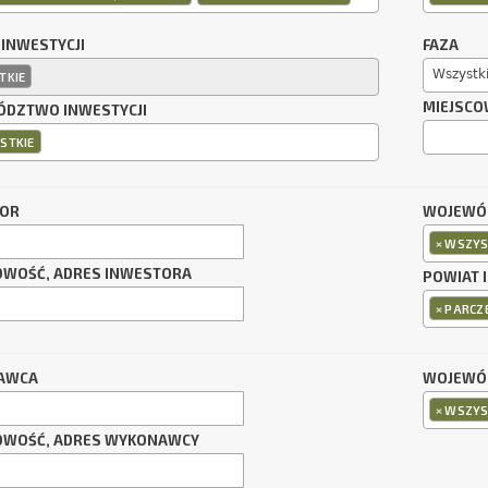
 INWESTYCJI
FAZA
Wszystk
TKIE
MIEJSCO
DZTWO INWESTYCJI
STKIE
TOR
WOJEWÓ
×
WSZYS
OWOŚĆ, ADRES INWESTORA
POWIAT 
×
PARCZ
AWCA
WOJEWÓ
×
WSZYS
OWOŚĆ, ADRES WYKONAWCY