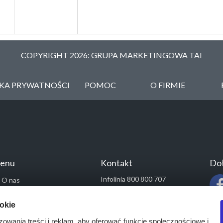
COPYRIGHT 2026: GRUPA MARKETINGOWA TAI
YKA PRYWATNOŚCI
POMOC
O FIRMIE
enu
Kontakt
Doł
Infolinia 800 800 707
O nas
kontakt@pressinfo.pl
Rozwiązania
ookie
Monitoring przetargów
zowania treści i reklam, aby oferować funkcje społecznościowe i