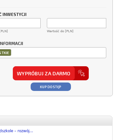
 INWESTYCJI
[PLN]
Wartość do [PLN]
INFORMACJI
TKIE
WYPRÓBUJ ZA DARMO
KUP DOSTĘP
zkole – rozwój...