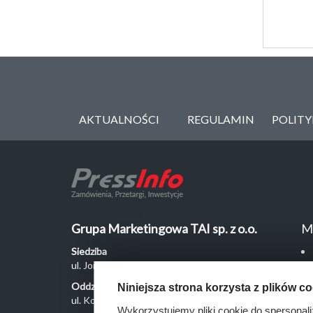
AKTUALNOŚCI
REGULAMIN
POLIT
Grupa Marketingowa TAI sp. z o.o.
M
Siedziba
ul. Jordanowska 12, 04-204 Warszawa
Oddział Poznań
Niniejsza strona korzysta z plików c
ul. Kochanowskiego 18/6, 60-846 Poznań
Wykorzystujemy pliki cookie do spersonali