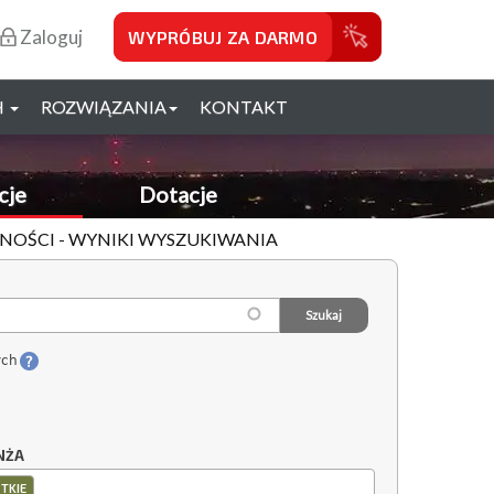
Zaloguj
WYPRÓBUJ ZA DARMO
H
ROZWIĄZANIA
KONTAKT
cje
Dotacje
UDNOŚCI - WYNIKI WYSZUKIWANIA
ych
NŻA
TKIE