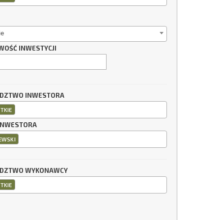
ie
WOŚĆ INWESTYCJI
DZTWO INWESTORA
TKIE
INWESTORA
EWSKI
DZTWO WYKONAWCY
TKIE