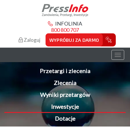
INFOLINIA
800 800 707
Zaloguj
WYPRÓBUJ ZA DARMO
Toggl
naviga
Przetargi i zlecenia
Zlecenia
Wyniki przetargów
Inwestycje
Dotacje