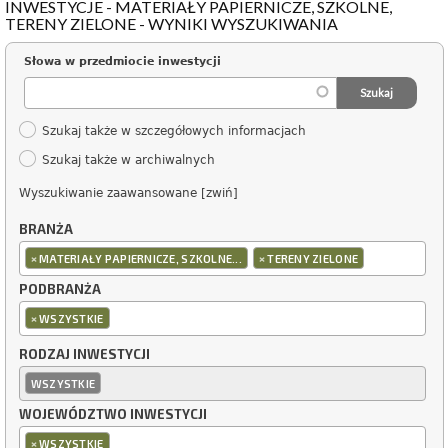
INWESTYCJE - MATERIAŁY PAPIERNICZE, SZKOLNE,
TERENY ZIELONE - WYNIKI WYSZUKIWANIA
Słowa w przedmiocie inwestycji
Szukaj także w szczegółowych informacjach
Szukaj także w archiwalnych
Wyszukiwanie zaawansowane [zwiń]
BRANŻA
×
×
MATERIAŁY PAPIERNICZE, SZKOLNE...
TERENY ZIELONE
PODBRANŻA
×
WSZYSTKIE
RODZAJ INWESTYCJI
WSZYSTKIE
WOJEWÓDZTWO INWESTYCJI
×
WSZYSTKIE