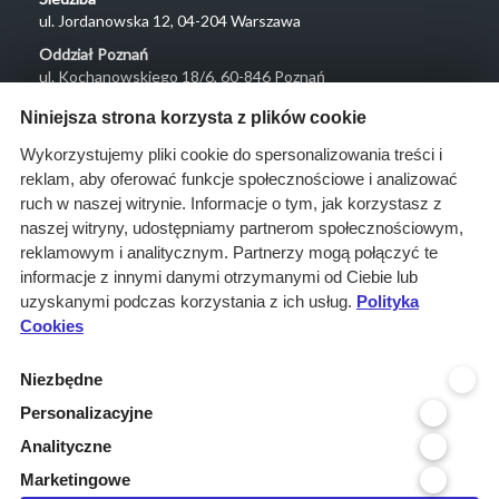
ul. Jordanowska 12, 04-204 Warszawa
Oddział Poznań
ul. Kochanowskiego 18/6, 60-846 Poznań
Menu
Niniejsza strona korzysta z plików cookie
O nas
Wykorzystujemy pliki cookie do spersonalizowania treści i
reklam, aby oferować funkcje społecznościowe i analizować
Rozwiązania
ruch w naszej witrynie. Informacje o tym, jak korzystasz z
Monitoring
naszej witryny, udostępniamy partnerom społecznościowym,
przetargów
reklamowym i analitycznym. Partnerzy mogą połączyć te
informacje z innymi danymi otrzymanymi od Ciebie lub
Raporty
uzyskanymi podczas korzystania z ich usług.
Polityka
przetargowe
Cookies
Ustawienia cookies
Niezbędne
Kontakt
Personalizacyjne
Kontakt
Analityczne
Infolinia 800 800 707
Marketingowe
kontakt@pressinfo.pl