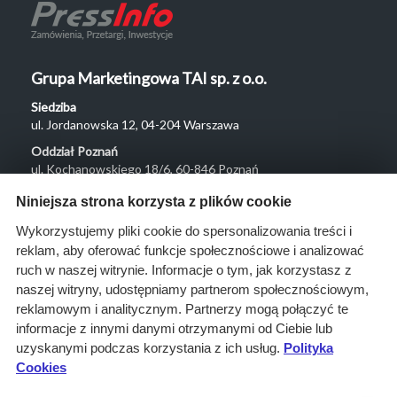
Grupa Marketingowa TAI sp. z o.o.
Siedziba
ul. Jordanowska 12, 04-204 Warszawa
Oddział Poznań
ul. Kochanowskiego 18/6, 60-846 Poznań
Menu
Niniejsza strona korzysta z plików cookie
O nas
Wykorzystujemy pliki cookie do spersonalizowania treści i
reklam, aby oferować funkcje społecznościowe i analizować
Rozwiązania
ruch w naszej witrynie. Informacje o tym, jak korzystasz z
Monitoring
naszej witryny, udostępniamy partnerom społecznościowym,
przetargów
reklamowym i analitycznym. Partnerzy mogą połączyć te
informacje z innymi danymi otrzymanymi od Ciebie lub
Raporty
uzyskanymi podczas korzystania z ich usług.
Polityka
przetargowe
Cookies
Ustawienia cookies