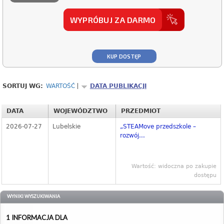
WYPRÓBUJ ZA DARMO
KUP DOSTĘP
SORTUJ WG:
WARTOŚĆ
DATA PUBLIKACJI
DATA
WOJEWÓDZTWO
PRZEDMIOT
2026-07-27
Lubelskie
„STEAMove przedszkole –
rozwój...
Wartość: widoczna po zakupie
dostępu
WYNIKI WYSZUKIWANIA
1 INFORMACJA DLA