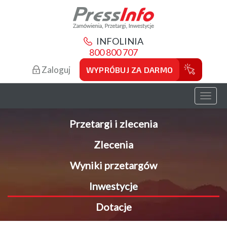
INFOLINIA
800 800 707
Zaloguj
WYPRÓBUJ ZA DARMO
Toggl
naviga
Przetargi i zlecenia
Zlecenia
Wyniki przetargów
Inwestycje
Dotacje