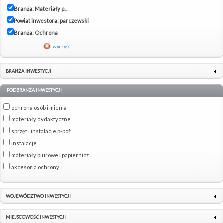
Branża: Materiały p...
Powiat inwestora: parczewski
Branża: Ochrona
wyczyść
BRANŻA INWESTYCJI
PODBRANŻA INWESTYCJI
ochrona osób i mienia
materiały dydaktyczne
sprzęt i instalacje p-poż
instalacje
materiały biurowe i papiernicz...
akcesoria ochrony
WOJEWÓDZTWO INWESTYCJI
MIEJSCOWOŚĆ INWESTYCJI