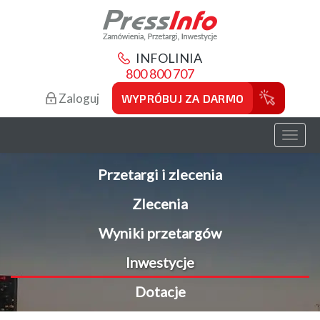
INFOLINIA
800 800 707
Zaloguj
WYPRÓBUJ ZA DARMO
Toggl
naviga
Przetargi i zlecenia
Zlecenia
Wyniki przetargów
Inwestycje
Dotacje