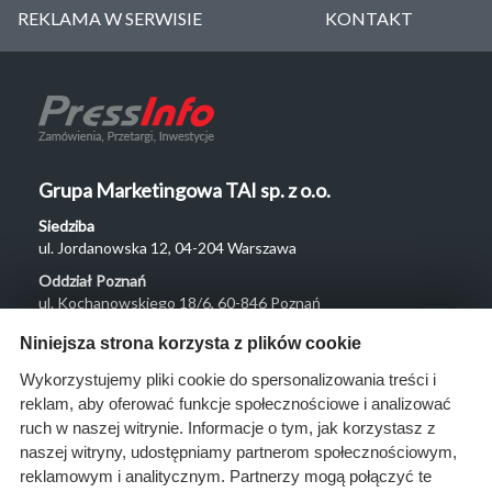
REKLAMA W SERWISIE
KONTAKT
Grupa Marketingowa TAI sp. z o.o.
Siedziba
ul. Jordanowska 12, 04-204 Warszawa
Oddział Poznań
ul. Kochanowskiego 18/6, 60-846 Poznań
Menu
Niniejsza strona korzysta z plików cookie
O nas
Wykorzystujemy pliki cookie do spersonalizowania treści i
reklam, aby oferować funkcje społecznościowe i analizować
Rozwiązania
ruch w naszej witrynie. Informacje o tym, jak korzystasz z
Monitoring
naszej witryny, udostępniamy partnerom społecznościowym,
przetargów
reklamowym i analitycznym. Partnerzy mogą połączyć te