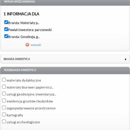
WYNIKI WYSZUKIWANIA
1 INFORMACJA DLA
Branża: Materiały p...
Powiat inwestora: parczewski
Branża: Geodezja, g...
wyczyść
BRANŻA INWESTYCJI
PODBRANŻA INWESTYCJI
materiały dydaktyczne
materiały biurowe i papiernicz...
usługi geodezyjne, inwentaryza...
ewidencja gruntów i budynków
zagospodarowanie przestrzenne
kartografia
usługi archeologiczne