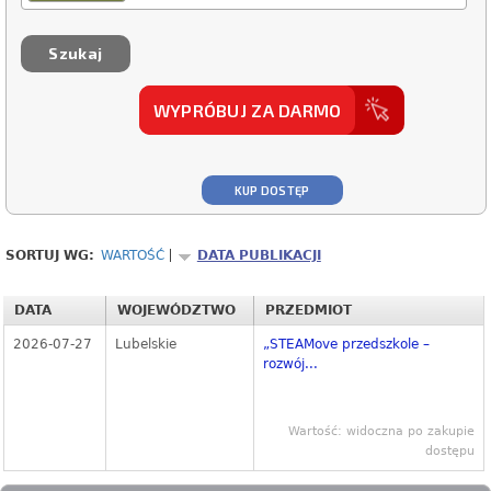
WYPRÓBUJ ZA DARMO
KUP DOSTĘP
SORTUJ WG:
WARTOŚĆ
DATA PUBLIKACJI
DATA
WOJEWÓDZTWO
PRZEDMIOT
2026-07-27
Lubelskie
„STEAMove przedszkole –
rozwój...
Wartość: widoczna po zakupie
dostępu