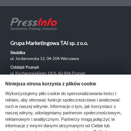
Grupa Marketingowa TAI sp. z o.o.
Siedziba
ul. Jordanowska 12, 04-204 Warszawa
Oddział Poznań
ul. Kochanowskiego 18/6, 60-846 Poznań
Menu
Niniejsza strona korzysta z plików cookie
O nas
Wykorzystujemy pliki cookie do spersonalizowania treści i
reklam, aby oferować funkcje społecznościowe i analizować
Rozwiązania
ruch w naszej witrynie. Informacje o tym, jak korzystasz z
Monitoring
naszej witryny, udostępniamy partnerom społecznościowym,
przetargów
reklamowym i analitycznym. Partnerzy mogą połączyć te
informacje z innymi danymi otrzymanymi od Ciebie lub
Raporty