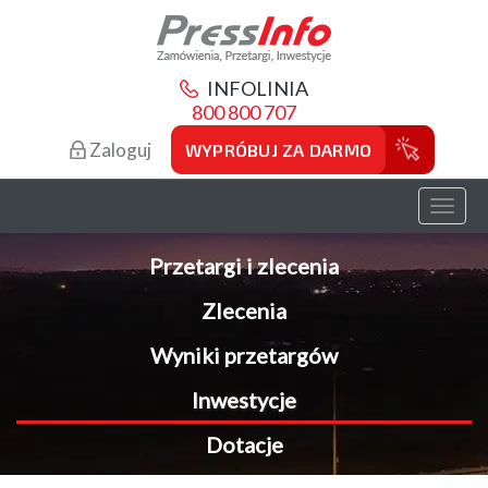
INFOLINIA
800 800 707
Zaloguj
WYPRÓBUJ ZA DARMO
Toggl
naviga
Przetargi i zlecenia
Zlecenia
Wyniki przetargów
Inwestycje
Dotacje