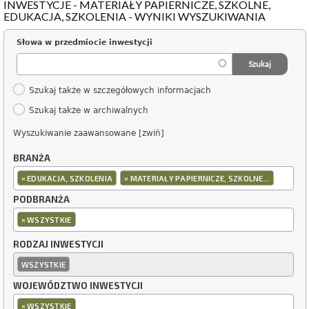
INWESTYCJE - MATERIAŁY PAPIERNICZE, SZKOLNE,
EDUKACJA, SZKOLENIA - WYNIKI WYSZUKIWANIA
Słowa w przedmiocie inwestycji
Szukaj także w szczegółowych informacjach
Szukaj także w archiwalnych
Wyszukiwanie zaawansowane [zwiń]
BRANŻA
×
×
EDUKACJA, SZKOLENIA
MATERIAŁY PAPIERNICZE, SZKOLNE...
PODBRANŻA
×
WSZYSTKIE
RODZAJ INWESTYCJI
WSZYSTKIE
WOJEWÓDZTWO INWESTYCJI
×
WSZYSTKIE