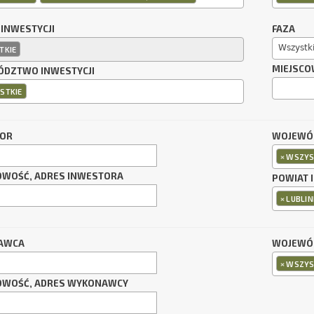
 INWESTYCJI
FAZA
Wszystk
TKIE
MIEJSCO
DZTWO INWESTYCJI
STKIE
TOR
WOJEWÓ
×
WSZYS
OWOŚĆ, ADRES INWESTORA
POWIAT 
×
LUBLIN
AWCA
WOJEWÓ
×
WSZYS
OWOŚĆ, ADRES WYKONAWCY