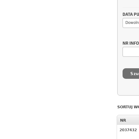
DATA PU
Dowoln
NR INF
SORTUJ W
NR
2037432