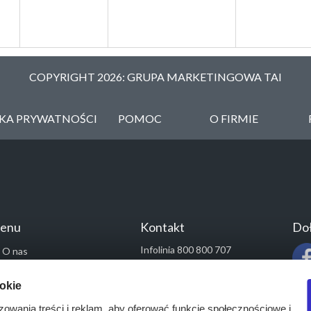
COPYRIGHT 2026: GRUPA MARKETINGOWA TAI
YKA PRYWATNOŚCI
POMOC
O FIRMIE
enu
Kontakt
Doł
Infolinia 800 800 707
O nas
kontakt@pressinfo.pl
Rozwiązania
ookie
Monitoring przetargów
zowania treści i reklam, aby oferować funkcje społecznościowe i