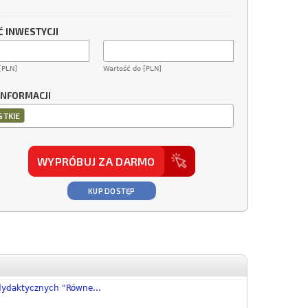
 INWESTYCJI
[PLN]
Wartość do [PLN]
INFORMACJI
TKIE
WYPRÓBUJ ZA DARMO
KUP DOSTĘP
ydaktycznych "Równe...