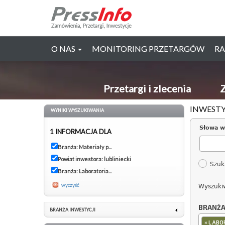
O NAS
MONITORING PRZETARGÓW
RA
Przetargi i zlecenia
Z
INWESTY
WYNIKI WYSZUKIWANIA
Słowa w
1 INFORMACJA DLA
Branża: Materiały p...
Powiat inwestora: lubliniecki
Szuk
Branża: Laboratoria...
wyczyść
Wyszuki
BRANŻ
BRANŻA INWESTYCJI
×
LABO