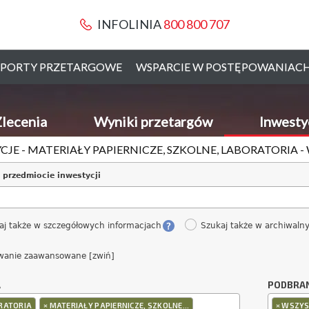
INFOLINIA
800 800 707
PORTY PRZETARGOWE
WSPARCIE W POSTĘPOWANIAC
lecenia
Wyniki przetargów
Inwesty
CJE - MATERIAŁY PAPIERNICZE, SZKOLNE, LABORATORIA 
 przedmiocie inwestycji
aj także w szczegółowych informacjach
Szukaj także w archiwaln
wanie zaawansowane [zwiń]
A
PODBRA
×
×
RATORIA
MATERIAŁY PAPIERNICZE, SZKOLNE...
WSZYS