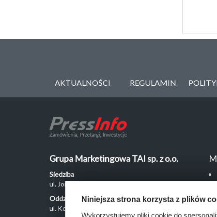
AKTUALNOŚCI
REGULAMIN
POLIT
Grupa Marketingowa TAI sp. z o.o.
M
Siedziba
ul. Jordanowska 12, 04-204 Warszawa
Oddział Poznań
Niniejsza strona korzysta z plików c
ul. Kochanowskiego 18/6, 60-846 Poznań
Wykorzystujemy pliki cookie do spersonali