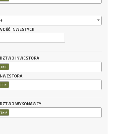
ie
WOŚĆ INWESTYCJI
DZTWO INWESTORA
TKIE
INWESTORA
IECKI
DZTWO WYKONAWCY
TKIE