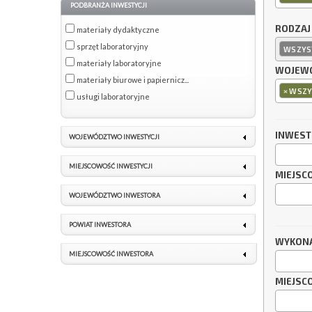
PODBRANŻA INWESTYCJI
RODZAJ
materiały dydaktyczne
sprzęt laboratoryjny
WSZYS
materiały laboratoryjne
WOJEWÓ
materiały biurowe i papiernicz...
×
WSZY
usługi laboratoryjne
INWES
WOJEWÓDZTWO INWESTYCJI
MIEJSCOWOŚĆ INWESTYCJI
MIEJSC
WOJEWÓDZTWO INWESTORA
POWIAT INWESTORA
WYKON
MIEJSCOWOŚĆ INWESTORA
MIEJSC