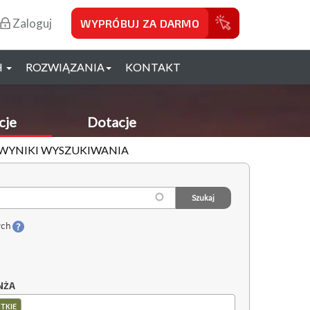
Zaloguj
WYPRÓBUJ ZA DARMO
H
ROZWIĄZANIA
KONTAKT
cje
Dotacje
- WYNIKI WYSZUKIWANIA
ych
NŻA
TKIE