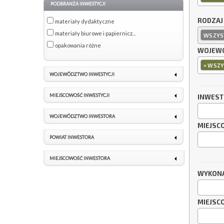
PODBRANŻA INWESTYCJI
RODZAJ
materiały dydaktyczne
materiały biurowe i papiernicz...
WSZYS
opakowania różne
WOJEWÓ
×
WSZY
WOJEWÓDZTWO INWESTYCJI
MIEJSCOWOŚĆ INWESTYCJI
INWES
WOJEWÓDZTWO INWESTORA
MIEJSC
POWIAT INWESTORA
MIEJSCOWOŚĆ INWESTORA
WYKON
MIEJSC