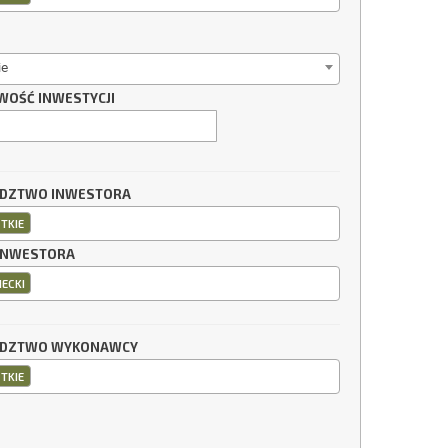
ie
WOŚĆ INWESTYCJI
DZTWO INWESTORA
TKIE
INWESTORA
IECKI
DZTWO WYKONAWCY
TKIE