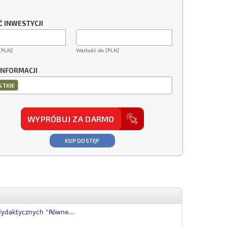
 INWESTYCJI
[PLN]
Wartość do [PLN]
INFORMACJI
TKIE
WYPRÓBUJ ZA DARMO
KUP DOSTĘP
ydaktycznych "Równe...