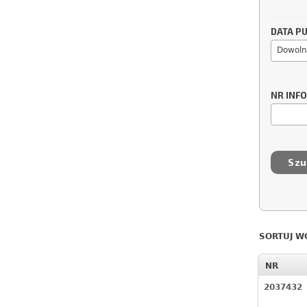
DATA PU
Dowoln
NR INF
SORTUJ W
NR
2037432