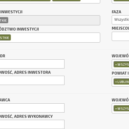
 INWESTYCJI
FAZA
Wszystk
TKIE
MIEJSCO
DZTWO INWESTYCJI
STKIE
TOR
WOJEWÓ
×
WSZYS
OWOŚĆ, ADRES INWESTORA
POWIAT 
×
LUBLIN
AWCA
WOJEWÓ
×
WSZYS
OWOŚĆ, ADRES WYKONAWCY