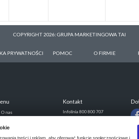
COPYRIGHT 2026: GRUPA MARKETINGOWA TAI
YKA PRYWATNOŚCI
POMOC
O FIRMIE
enu
Kontakt
Doł
Infolinia 800 800 707
O nas
kontakt@pressinfo.pl
Rozwiązania
ookie
Monitoring przetargów
zowania treści i reklam, aby oferować funkcje społecznościowe i