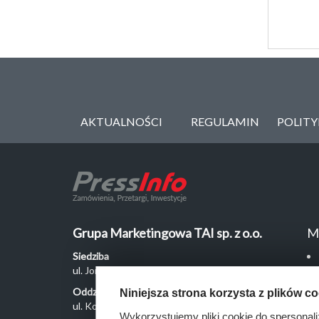
AKTUALNOŚCI
REGULAMIN
POLIT
Grupa Marketingowa TAI sp. z o.o.
M
Siedziba
ul. Jordanowska 12, 04-204 Warszawa
Oddział Poznań
Niniejsza strona korzysta z plików c
ul. Kochanowskiego 18/6, 60-846 Poznań
Wykorzystujemy pliki cookie do spersonali