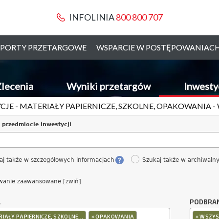
INFOLINIA
800 800 707
PORTY PRZETARGOWE
WSPARCIE W POSTĘPOWANIAC
lecenia
Wyniki przetargów
Inwesty
CJE - MATERIAŁY PAPIERNICZE, SZKOLNE, OPAKOWANIA 
 przedmiocie inwestycji
aj także w szczegółowych informacjach
Szukaj także w archiwaln
wanie zaawansowane [zwiń]
A
PODBRA
×
×
IAŁY PAPIERNICZE, SZKOLNE...
OPAKOWANIA
WSZYS