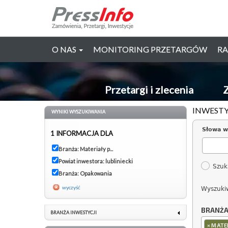
O NAS
MONITORING PRZETARGÓW
RA
Przetargi i zlecenia
Z
INWESTY
WYNIKI WYSZUKIWANIA
Słowa w
1 INFORMACJA DLA
Branża: Materiały p...
Powiat inwestora: lubliniecki
Szuk
Branża: Opakowania
wyczyść
Wyszuki
BRANŻ
BRANŻA INWESTYCJI
×
MATER