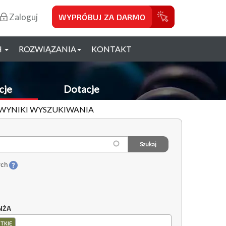
Zaloguj
WYPRÓBUJ ZA DARMO
H
ROZWIĄZANIA
KONTAKT
cje
Dotacje
- WYNIKI WYSZUKIWANIA
ych
NŻA
TKIE