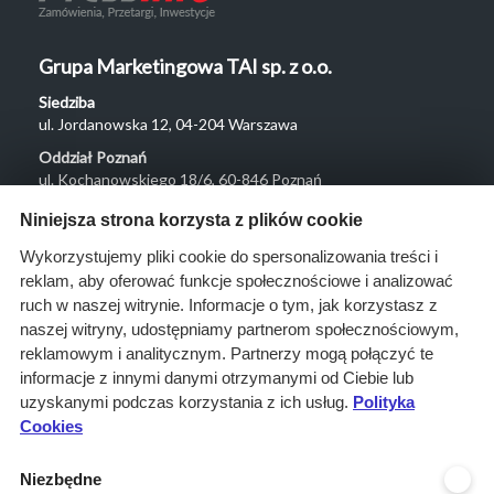
Grupa Marketingowa TAI sp. z o.o.
Siedziba
ul. Jordanowska 12, 04-204 Warszawa
Oddział Poznań
ul. Kochanowskiego 18/6, 60-846 Poznań
Menu
Niniejsza strona korzysta z plików cookie
O nas
Wykorzystujemy pliki cookie do spersonalizowania treści i
reklam, aby oferować funkcje społecznościowe i analizować
Rozwiązania
ruch w naszej witrynie. Informacje o tym, jak korzystasz z
Monitoring
naszej witryny, udostępniamy partnerom społecznościowym,
przetargów
reklamowym i analitycznym. Partnerzy mogą połączyć te
informacje z innymi danymi otrzymanymi od Ciebie lub
Raporty
uzyskanymi podczas korzystania z ich usług.
Polityka
przetargowe
Cookies
Ustawienia cookies
Niezbędne
Kontakt