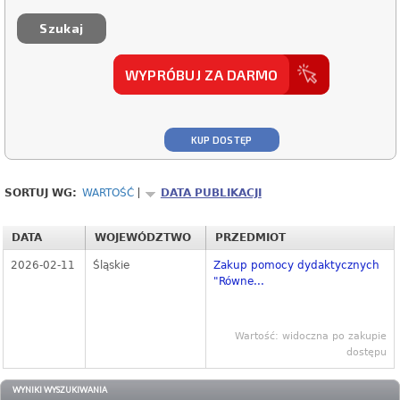
WYPRÓBUJ ZA DARMO
KUP DOSTĘP
SORTUJ WG:
WARTOŚĆ
DATA PUBLIKACJI
DATA
WOJEWÓDZTWO
PRZEDMIOT
2026-02-11
Śląskie
Zakup pomocy dydaktycznych
"Równe...
Wartość: widoczna po zakupie
dostępu
WYNIKI WYSZUKIWANIA