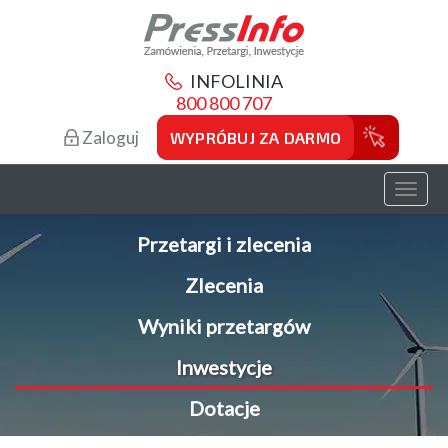
INFOLINIA
800 800 707
Zaloguj
WYPRÓBUJ ZA DARMO
Toggl
naviga
Przetargi i zlecenia
Zlecenia
Wyniki przetargów
Inwestycje
Dotacje