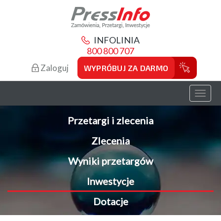
INFOLINIA
800 800 707
Zaloguj
WYPRÓBUJ ZA DARMO
Toggl
naviga
Przetargi i zlecenia
Zlecenia
Wyniki przetargów
Inwestycje
Dotacje