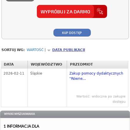
WYPRÓBUJ ZA DARMO
KUP DOSTĘP
SORTUJ WG:
WARTOŚĆ
DATA PUBLIKACJI
DATA
WOJEWÓDZTWO
PRZEDMIOT
2026-02-11
Śląskie
Zakup pomocy dydaktycznych
"Równe...
Wartość: widoczna po zakupie
dostępu
WYNIKI WYSZUKIWANIA
1 INFORMACJA DLA