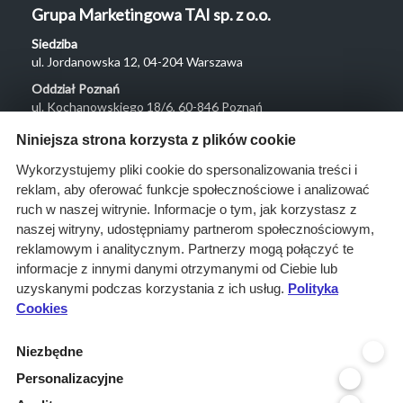
Grupa Marketingowa TAI sp. z o.o.
Siedziba
ul. Jordanowska 12, 04-204 Warszawa
Oddział Poznań
ul. Kochanowskiego 18/6, 60-846 Poznań
Menu
Niniejsza strona korzysta z plików cookie
O nas
Wykorzystujemy pliki cookie do spersonalizowania treści i
reklam, aby oferować funkcje społecznościowe i analizować
Rozwiązania
ruch w naszej witrynie. Informacje o tym, jak korzystasz z
Monitoring
naszej witryny, udostępniamy partnerom społecznościowym,
przetargów
reklamowym i analitycznym. Partnerzy mogą połączyć te
informacje z innymi danymi otrzymanymi od Ciebie lub
Raporty
uzyskanymi podczas korzystania z ich usług.
Polityka
przetargowe
Cookies
Ustawienia cookies
Niezbędne
Kontakt
Personalizacyjne
Kontakt