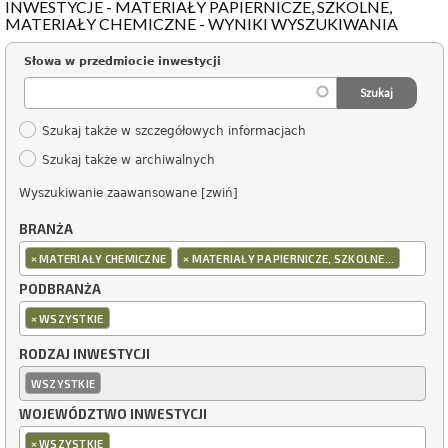
INWESTYCJE - MATERIAŁY PAPIERNICZE, SZKOLNE,
MATERIAŁY CHEMICZNE - WYNIKI WYSZUKIWANIA
Słowa w przedmiocie inwestycji
Szukaj także w szczegółowych informacjach
Szukaj także w archiwalnych
Wyszukiwanie zaawansowane [zwiń]
BRANŻA
×
×
MATERIAŁY CHEMICZNE
MATERIAŁY PAPIERNICZE, SZKOLNE...
PODBRANŻA
×
WSZYSTKIE
RODZAJ INWESTYCJI
WSZYSTKIE
WOJEWÓDZTWO INWESTYCJI
×
WSZYSTKIE