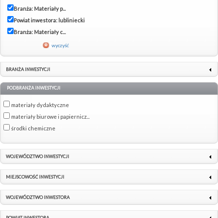
Branża: Materiały p...
Powiat inwestora: lubliniecki
Branża: Materiały c...
wyczyść
BRANŻA INWESTYCJI
PODBRANŻA INWESTYCJI
materiały dydaktyczne
materiały biurowe i papiernicz...
środki chemiczne
WOJEWÓDZTWO INWESTYCJI
MIEJSCOWOŚĆ INWESTYCJI
WOJEWÓDZTWO INWESTORA
POWIAT INWESTORA