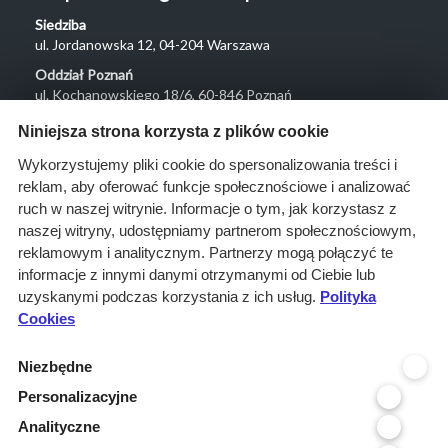
Siedziba
ul. Jordanowska 12, 04-204 Warszawa
Oddział Poznań
ul. Kochanowskiego 18/6, 60-846 Poznań
Menu
Niniejsza strona korzysta z plików cookie
O nas
Wykorzystujemy pliki cookie do spersonalizowania treści i
reklam, aby oferować funkcje społecznościowe i analizować
Rozwiązania
ruch w naszej witrynie. Informacje o tym, jak korzystasz z
Monitoring
naszej witryny, udostępniamy partnerom społecznościowym,
przetargów
reklamowym i analitycznym. Partnerzy mogą połączyć te
informacje z innymi danymi otrzymanymi od Ciebie lub
Raporty
uzyskanymi podczas korzystania z ich usług.
Polityka
przetargowe
Cookies
Ustawienia cookies
Niezbędne
Kontakt
Personalizacyjne
Kontakt
Analityczne