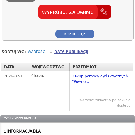
WYPRÓBUJ ZA DARMO
KUP DOSTĘP
SORTUJ WG:
WARTOŚĆ
DATA PUBLIKACJI
DATA
WOJEWÓDZTWO
PRZEDMIOT
2026-02-11
Śląskie
Zakup pomocy dydaktycznych
"Równe...
Wartość: widoczna po zakupie
dostępu
WYNIKI WYSZUKIWANIA
1 INFORMACJA DLA