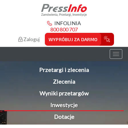
INFOLINIA
800 800 707
Zaloguj
WYPRÓBUJ ZA DARMO
Toggl
naviga
Przetargi i zlecenia
Zlecenia
Wyniki przetargów
Inwestycje
Dotacje