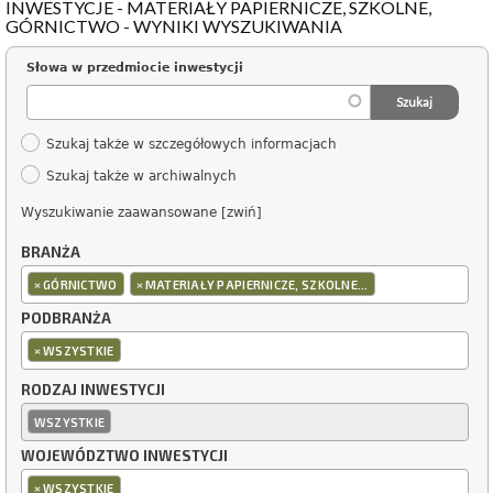
INWESTYCJE - MATERIAŁY PAPIERNICZE, SZKOLNE,
GÓRNICTWO - WYNIKI WYSZUKIWANIA
Słowa w przedmiocie inwestycji
Szukaj także w szczegółowych informacjach
Szukaj także w archiwalnych
Wyszukiwanie zaawansowane [zwiń]
BRANŻA
×
×
GÓRNICTWO
MATERIAŁY PAPIERNICZE, SZKOLNE...
PODBRANŻA
×
WSZYSTKIE
RODZAJ INWESTYCJI
WSZYSTKIE
WOJEWÓDZTWO INWESTYCJI
×
WSZYSTKIE