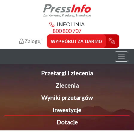
INFOLINIA
800 800 707
Zaloguj
WYPRÓBUJ ZA DARMO
Toggl
naviga
Przetargi i zlecenia
Zlecenia
Wyniki przetargów
Inwestycje
Dotacje