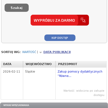
WYPRÓBUJ ZA DARMO
KUP DOSTĘP
SORTUJ WG:
WARTOŚĆ
DATA PUBLIKACJI
DATA
WOJEWÓDZTWO
PRZEDMIOT
2026-02-11
Śląskie
Zakup pomocy dydaktycznych
"Równe...
Wartość: widoczna po zakupie
dostępu
WYNIKI WYSZUKIWANIA