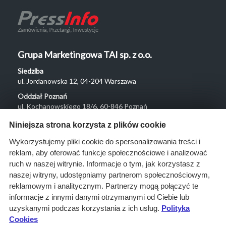
Grupa Marketingowa TAI sp. z o.o.
Siedziba
ul. Jordanowska 12, 04-204 Warszawa
Oddział Poznań
ul. Kochanowskiego 18/6, 60-846 Poznań
Menu
Niniejsza strona korzysta z plików cookie
O nas
Wykorzystujemy pliki cookie do spersonalizowania treści i
reklam, aby oferować funkcje społecznościowe i analizować
Rozwiązania
ruch w naszej witrynie. Informacje o tym, jak korzystasz z
Monitoring
naszej witryny, udostępniamy partnerom społecznościowym,
przetargów
reklamowym i analitycznym. Partnerzy mogą połączyć te
informacje z innymi danymi otrzymanymi od Ciebie lub
Raporty
uzyskanymi podczas korzystania z ich usług.
Polityka
przetargowe
Cookies