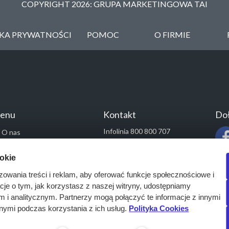
COPYRIGHT 2026: GRUPA MARKETINGOWA TAI
YKA PRYWATNOŚCI
POMOC
O FIRMIE
enu
Kontakt
Doł
Infolinia 800 800 707
O nas
kontakt@pressinfo.pl
Rozwiązania
ookie
Monitoring przetargów
zowania treści i reklam, aby oferować funkcje społecznościowe i
Raporty przetargowe
acje o tym, jak korzystasz z naszej witryny, udostępniamy
Ustawienia cookies
i analitycznym. Partnerzy mogą połączyć te informacje z innymi
Kontakt
nymi podczas korzystania z ich usług.
Polityka Cookies