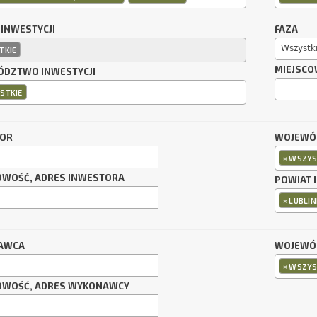
 INWESTYCJI
FAZA
Wszystk
TKIE
MIEJSCO
DZTWO INWESTYCJI
STKIE
TOR
WOJEWÓ
×
WSZYS
OWOŚĆ, ADRES INWESTORA
POWIAT 
×
LUBLIN
AWCA
WOJEWÓ
×
WSZYS
OWOŚĆ, ADRES WYKONAWCY