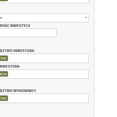
ie
WOŚĆ INWESTYCJI
DZTWO INWESTORA
TKIE
INWESTORA
IECKI
DZTWO WYKONAWCY
TKIE