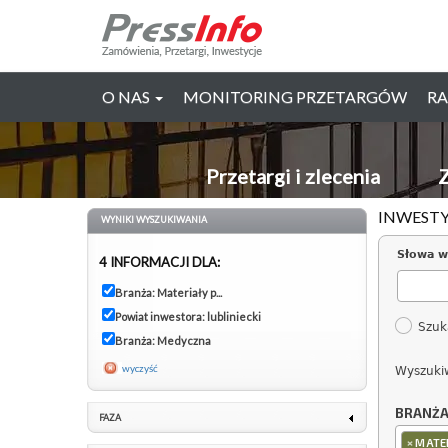
O NAS
MONITORING PRZETARGÓW
RA
Przetargi i zlecenia
Z
INWESTY
WYNIKI WYSZUKIWANIA
Słowa w
4 INFORMACJI DLA:
Branża: Materiały p...
Powiat inwestora: lubliniecki
Szuk
Branża: Medyczna
wyczyść
Wyszuki
BRANŻ
FAZA
×
MATER