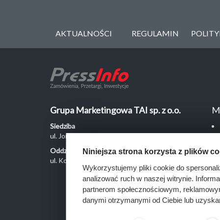
AKTUALNOŚCI
REGULAMIN
POLIT
Grupa Marketingowa TAI sp. z o.o.
M
Siedziba
ul. Jordanowska 12, 04-204 Warszawa
Oddział Poznań
Niniejsza strona korzysta z plików c
ul. Kochanowskiego 18/6, 60-846 Poznań
Wykorzystujemy pliki cookie do spersonali
analizować ruch w naszej witrynie. Inform
partnerom społecznościowym, reklamowym 
danymi otrzymanymi od Ciebie lub uzyska