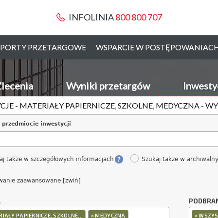
INFOLINIA
800 800 707
PORTY PRZETARGOWE
WSPARCIE W POSTĘPOWANIAC
lecenia
Wyniki przetargów
Inwesty
CJE - MATERIAŁY PAPIERNICZE, SZKOLNE, MEDYCZNA - 
 przedmiocie inwestycji
aj także w szczegółowych informacjach
Szukaj także w archiwaln
wanie zaawansowane [zwiń]
A
PODBRA
×
×
IAŁY PAPIERNICZE, SZKOLNE...
MEDYCZNA
WSZYS