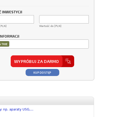
 INWESTYCJI
[PLN]
Wartość do [PLN]
INFORMACJI
TKIE
WYPRÓBUJ ZA DARMO
KUP DOSTĘP
: np. aparaty USG,...