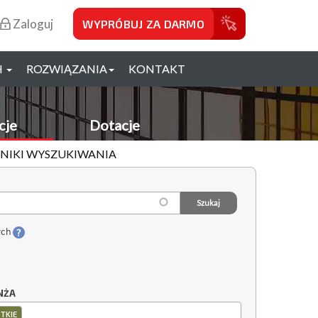
Zaloguj
WYPRÓBUJ ZA DARMO
H
ROZWIĄZANIA
KONTAKT
cje
Dotacje
WYNIKI WYSZUKIWANIA
ych
NŻA
TKIE