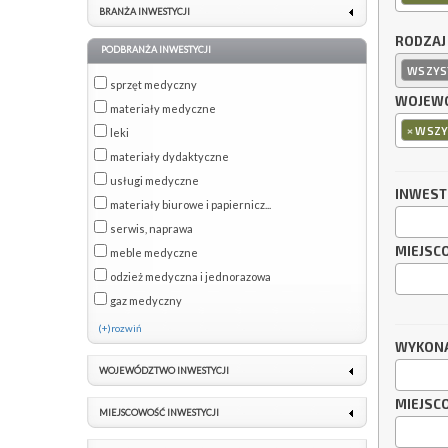
BRANŻA INWESTYCJI
RODZAJ
PODBRANŻA INWESTYCJI
WSZYS
sprzęt medyczny
WOJEWÓ
materiały medyczne
×
WSZY
leki
materiały dydaktyczne
usługi medyczne
INWES
materiały biurowe i papiernicz...
serwis, naprawa
MIEJSC
meble medyczne
odzież medyczna i jednorazowa
gaz medyczny
(+)rozwiń
WYKON
WOJEWÓDZTWO INWESTYCJI
MIEJSC
MIEJSCOWOŚĆ INWESTYCJI