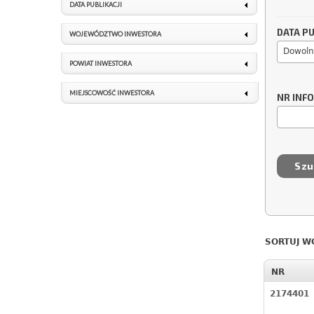
DATA PUBLIKACJI
DATA PU
WOJEWÓDZTWO INWESTORA
Dowoln
POWIAT INWESTORA
MIEJSCOWOŚĆ INWESTORA
NR INF
SORTUJ W
NR
2174401