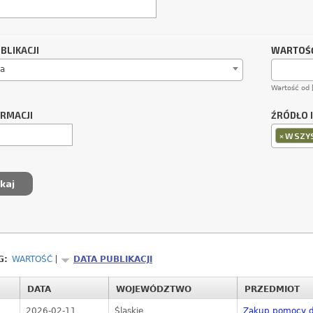
BLIKACJI
WARTOŚĆ
a
Wartość od 
ORMACJI
ŹRÓDŁO 
×
WSZYS
G:
WARTOŚĆ
DATA PUBLIKACJI
DATA
WOJEWÓDZTWO
PRZEDMIOT
2026-02-11
Śląskie
Zakup pomocy d