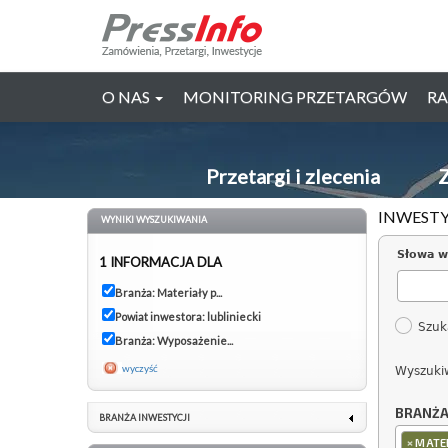
O NAS
MONITORING PRZETARGÓW
RA
Przetargi i zlecenia
Z
INWESTY
WYNIKI WYSZUKIWANIA
Słowa w
1 INFORMACJA DLA
Branża: Materiały p...
Powiat inwestora: lubliniecki
Szuk
Branża: Wyposażenie...
wyczyść
Wyszuki
BRANŻ
BRANŻA INWESTYCJI
×
MATER