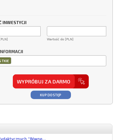
 INWESTYCJI
[PLN]
Wartość do [PLN]
INFORMACJI
TKIE
WYPRÓBUJ ZA DARMO
KUP DOSTĘP
ydaktycznych "Równe...