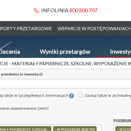
INFOLINIA
800 800 707
PORTY PRZETARGOWE
WSPARCIE W POSTĘPOWANIAC
lecenia
Wyniki przetargów
Inwesty
CJE - MATERIAŁY PAPIERNICZE, SZKOLNE, WYPOSAŻENIE
 przedmiocie inwestycji
aj także w szczegółowych informacjach
Szukaj także w archiwaln
wanie zaawansowane [zwiń]
A
PODBRA
×
×
IAŁY PAPIERNICZE, SZKOLNE...
WYPOSAŻENIE WNĘTRZ
WSZYS