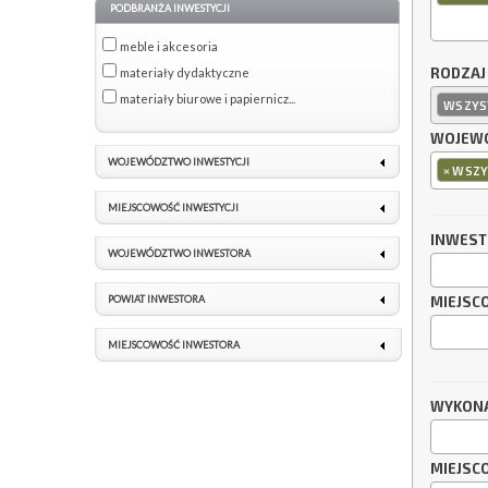
PODBRANŻA INWESTYCJI
meble i akcesoria
RODZAJ
materiały dydaktyczne
materiały biurowe i papiernicz...
WSZYS
WOJEWÓ
WOJEWÓDZTWO INWESTYCJI
×
WSZY
MIEJSCOWOŚĆ INWESTYCJI
INWES
WOJEWÓDZTWO INWESTORA
POWIAT INWESTORA
MIEJSC
MIEJSCOWOŚĆ INWESTORA
WYKON
MIEJSC