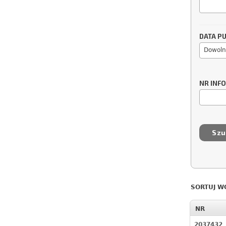
DATA PU
Dowoln
NR INF
SORTUJ W
NR
2037432