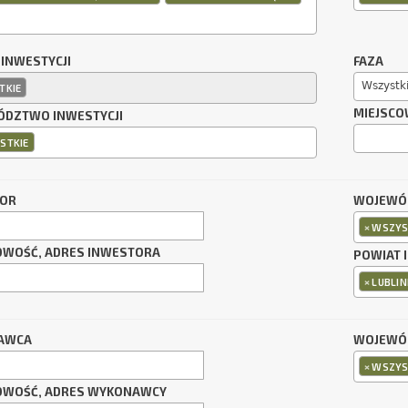
 INWESTYCJI
FAZA
Wszystk
TKIE
MIEJSCO
DZTWO INWESTYCJI
STKIE
TOR
WOJEWÓ
×
WSZYS
OWOŚĆ, ADRES INWESTORA
POWIAT 
×
LUBLIN
AWCA
WOJEWÓ
×
WSZYS
OWOŚĆ, ADRES WYKONAWCY