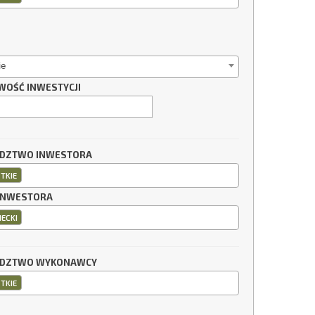
ie
WOŚĆ INWESTYCJI
DZTWO INWESTORA
TKIE
INWESTORA
IECKI
DZTWO WYKONAWCY
TKIE