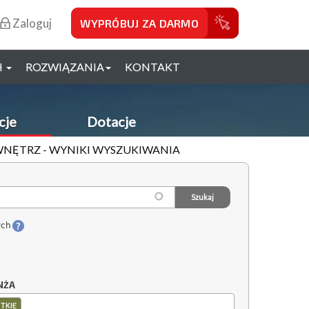
Zaloguj
WYPRÓBUJ ZA DARMO
H
ROZWIĄZANIA
KONTAKT
cje
Dotacje
 WNĘTRZ - WYNIKI WYSZUKIWANIA
ych
NŻA
TKIE