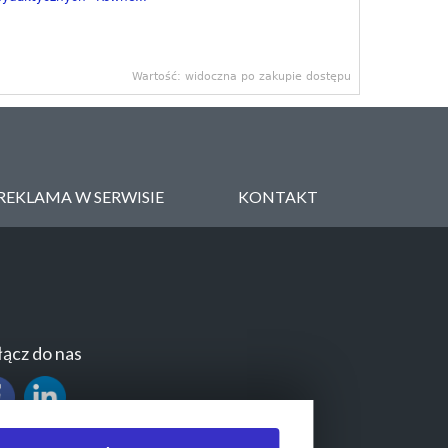
Wartość: widoczna po zakupie dostępu
REKLAMA W SERWISIE
KONTAKT
ącz do nas