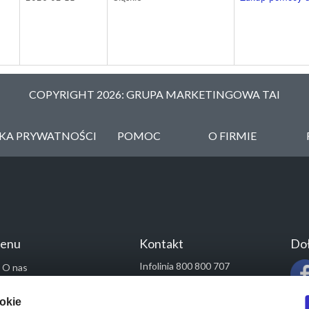
COPYRIGHT 2026: GRUPA MARKETINGOWA TAI
YKA PRYWATNOŚCI
POMOC
O FIRMIE
enu
Kontakt
Doł
Infolinia 800 800 707
O nas
kontakt@pressinfo.pl
Rozwiązania
ookie
Monitoring przetargów