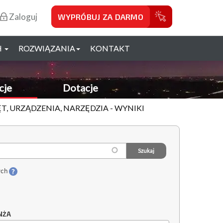
Zaloguj
WYPRÓBUJ ZA DARMO
H
ROZWIĄZANIA
KONTAKT
cje
Dotacje
ĘT, URZĄDZENIA, NARZĘDZIA - WYNIKI
ych
NŻA