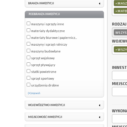
×
MASZY
BRANŻA INWESTYCJI
×
MATER
PODBRANŻA INWESTYCJI
RODZAJ
maszyny i sprzęty inne
materiały dydaktyczne
WSZYS
materiały biurowe i papiernicz...
WOJEWÓ
maszyny i sprzęt rolniczy
×
WSZY
maszyny budowlane
sprzęt wojskowy
sprzęt pływający
INWES
statki powietrzne
sprzęt sportowy
MIEJSC
urządzenia drobne
(+)rozwiń
WOJEWÓDZTWO INWESTYCJI
WYKON
MIEJSCOWOŚĆ INWESTYCJI