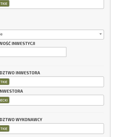
TKIE
ie
WOŚĆ INWESTYCJI
DZTWO INWESTORA
TKIE
INWESTORA
IECKI
DZTWO WYKONAWCY
TKIE