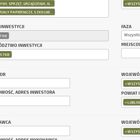
×
NY, SPRZĘT, URZĄDZENIA, N...
WSZYS
IAŁY PAPIERNICZE, SZKOLNE...
 INWESTYCJI
FAZA
Wszystk
TKIE
MIEJSCO
DZTWO INWESTYCJI
STKIE
TOR
WOJEWÓ
×
WSZYS
OWOŚĆ, ADRES INWESTORA
POWIAT 
×
LUBLIN
AWCA
WOJEWÓ
×
WSZYS