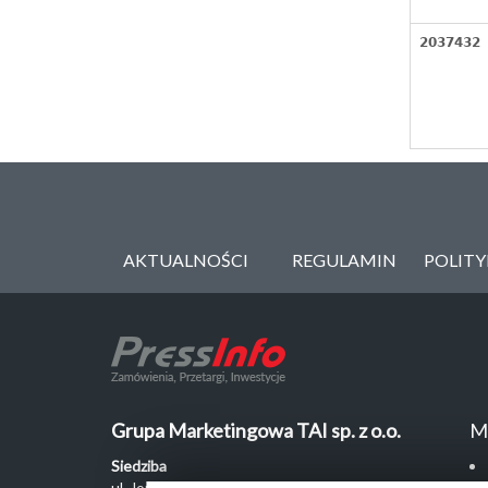
2037432
AKTUALNOŚCI
REGULAMIN
POLIT
Grupa Marketingowa TAI sp. z o.o.
M
Siedziba
ul. Jordanowska 12, 04-204 Warszawa