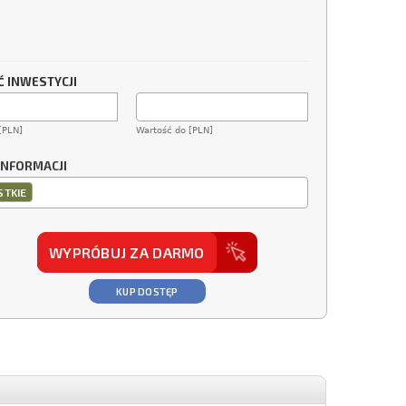
 INWESTYCJI
[PLN]
Wartość do [PLN]
INFORMACJI
TKIE
WYPRÓBUJ ZA DARMO
KUP DOSTĘP