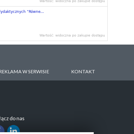
Wartość: widoczna po zakupie dostępu
ydaktycznych "Równe...
Wartość: widoczna po zakupie dostępu
REKLAMA W SERWISIE
KONTAKT
ącz do nas