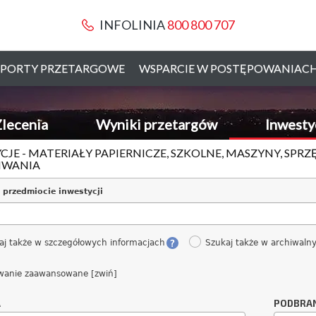
INFOLINIA
800 800 707
PORTY PRZETARGOWE
WSPARCIE W POSTĘPOWANIAC
lecenia
Wyniki przetargów
Inwesty
CJE - MATERIAŁY PAPIERNICZE, SZKOLNE, MASZYNY, SPRZ
IWANIA
 przedmiocie inwestycji
aj także w szczegółowych informacjach
Szukaj także w archiwaln
wanie zaawansowane [zwiń]
A
PODBRA