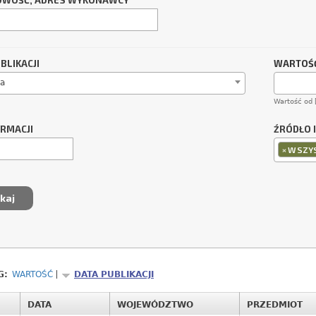
OWOŚĆ, ADRES WYKONAWCY
BLIKACJI
WARTOŚĆ
a
Wartość od 
ORMACJI
ŹRÓDŁO 
×
WSZYS
G:
WARTOŚĆ
DATA PUBLIKACJI
DATA
WOJEWÓDZTWO
PRZEDMIOT