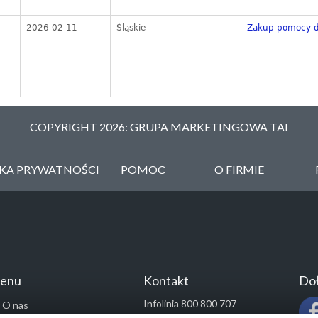
2026-02-11
Śląskie
Zakup pomocy d
COPYRIGHT 2026: GRUPA MARKETINGOWA TAI
YKA PRYWATNOŚCI
POMOC
O FIRMIE
enu
Kontakt
Doł
Infolinia 800 800 707
O nas
kontakt@pressinfo.pl