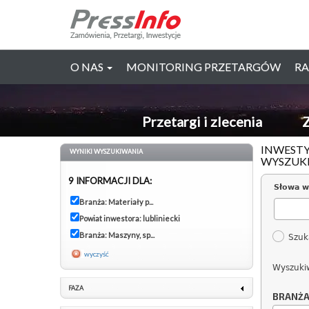
O NAS
MONITORING PRZETARGÓW
RA
Przetargi i zlecenia
Z
INWESTY
WYNIKI WYSZUKIWANIA
WYSZUK
9 INFORMACJI DLA:
Słowa w
Branża: Materiały p...
Powiat inwestora: lubliniecki
Branża: Maszyny, sp...
Szuk
wyczyść
Wyszuki
FAZA
BRANŻ