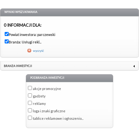
WYNIKI WYSZUKIWANIA
0 INFORMACJI DLA:
Powiat inwestora: parczewski
Branża: Usługi rekl...
wyczyść
BRANŻA INWESTYCJI
PODBRANŻA INWESTYCJI
akcje promocyjne
gadżety
reklamy
loga i znaki graficzne
tablice reklamowe i ogłoszenio...