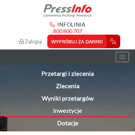
INFOLINIA
800 800 707
Zaloguj
WYPRÓBUJ ZA DARMO
Toggl
naviga
Przetargi i zlecenia
Zlecenia
Wyniki przetargów
Inwestycje
Dotacje