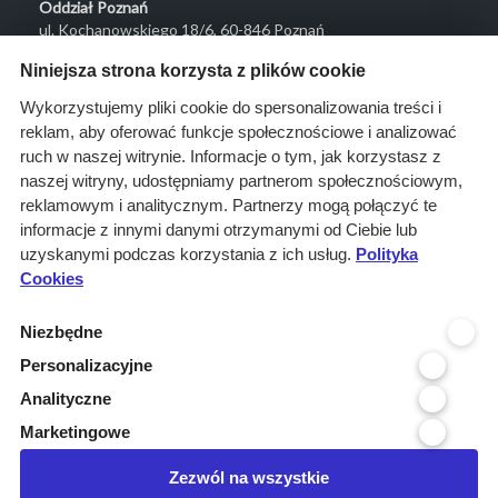
Oddział Poznań
ul. Kochanowskiego 18/6, 60-846 Poznań
Menu
Niniejsza strona korzysta z plików cookie
O nas
Wykorzystujemy pliki cookie do spersonalizowania treści i
reklam, aby oferować funkcje społecznościowe i analizować
Rozwiązania
ruch w naszej witrynie. Informacje o tym, jak korzystasz z
Monitoring
naszej witryny, udostępniamy partnerom społecznościowym,
przetargów
reklamowym i analitycznym. Partnerzy mogą połączyć te
informacje z innymi danymi otrzymanymi od Ciebie lub
Raporty
uzyskanymi podczas korzystania z ich usług.
Polityka
przetargowe
Cookies
Ustawienia cookies
Niezbędne
Kontakt
Personalizacyjne
Kontakt
Analityczne
Infolinia 800 800 707
Marketingowe
kontakt@pressinfo.pl
Zezwól na wszystkie
Dołącz do nas