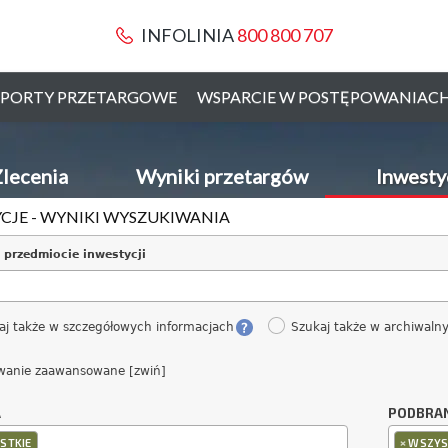
INFOLINIA
800 800 707
PORTY PRZETARGOWE
WSPARCIE W POSTĘPOWANIAC
lecenia
Wyniki przetargów
Inwesty
CJE - WYNIKI WYSZUKIWANIA
 przedmiocie inwestycji
aj także w szczegółowych informacjach
Szukaj także w archiwaln
wanie zaawansowane [zwiń]
A
PODBRA
×
STKIE
WSZYS