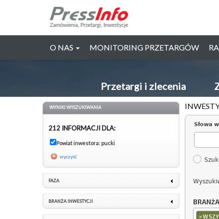
O NAS
MONITORING PRZETARGÓW
RA
Przetargi i zlecenia
Z
INWESTY
WYNIKI WYSZUKIWANIA
Słowa w
212 INFORMACJI DLA:
Powiat inwestora: pucki
wyczyść
Szuk
FAZA
Wyszuki
BRANŻ
BRANŻA INWESTYCJI
×
WSZY