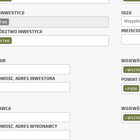
 INWESTYCJI
FAZA
Wszystk
TKIE
MIEJSCO
DZTWO INWESTYCJI
STKIE
TOR
WOJEWÓ
×
WSZYS
OWOŚĆ, ADRES INWESTORA
POWIAT 
×
PUCKI
AWCA
WOJEWÓ
×
WSZYS
OWOŚĆ, ADRES WYKONAWCY