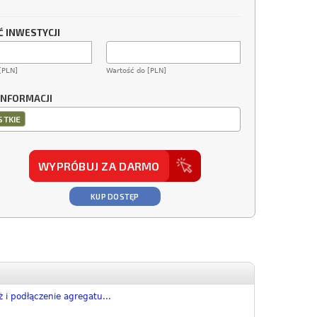
 INWESTYCJI
[PLN]
Wartość do [PLN]
INFORMACJI
TKIE
WYPRÓBUJ ZA DARMO
KUP DOSTĘP
 i podłączenie agregatu...