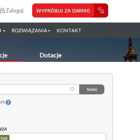
Zaloguj
WYPRÓBUJ ZA DARMO
H
ROZWIĄZANIA
KONTAKT
cje
Dotacje
ych
NŻA
TKIE