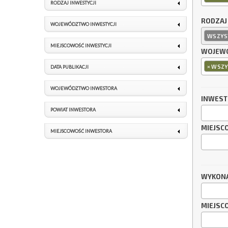
RODZAJ INWESTYCJI
RODZAJ
WOJEWÓDZTWO INWESTYCJI
WSZYS
MIEJSCOWOŚĆ INWESTYCJI
WOJEWÓ
×
WSZY
DATA PUBLIKACJI
WOJEWÓDZTWO INWESTORA
INWES
POWIAT INWESTORA
MIEJSC
MIEJSCOWOŚĆ INWESTORA
WYKON
MIEJSC