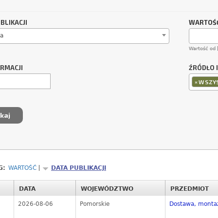
BLIKACJI
WARTOŚĆ
a
Wartość od 
ORMACJI
ŹRÓDŁO 
×
WSZYS
G:
WARTOŚĆ
DATA PUBLIKACJI
DATA
WOJEWÓDZTWO
PRZEDMIOT
2026-08-06
Pomorskie
Dostawa, montaż