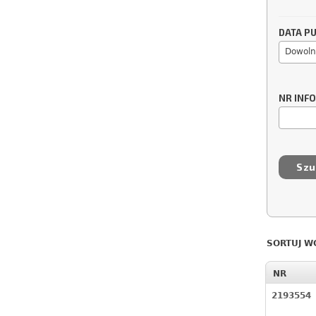
DATA PU
Dowoln
NR INF
SORTUJ W
NR
2193554