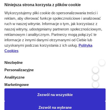
Menu
Niniejsza strona korzysta z plików cookie
O nas
Wykorzystujemy pliki cookie do spersonalizowania treści i
reklam, aby oferować funkcje społecznościowe i analizować
Rozwiązania
ruch w naszej witrynie. Informacje o tym, jak korzystasz z
Monitoring
naszej witryny, udostępniamy partnerom społecznościowym,
przetargów
reklamowym i analitycznym. Partnerzy mogą połączyć te
informacje z innymi danymi otrzymanymi od Ciebie lub
Raporty
uzyskanymi podczas korzystania z ich usług.
Polityka
przetargowe
Cookies
Ustawienia cookies
Niezbędne
Kontakt
Personalizacyjne
Kontakt
Analityczne
Infolinia 800 800 707
Marketingowe
kontakt@pressinfo.pl
Zezwól na wszystkie
Dołącz do nas
Zezwól na wybrane