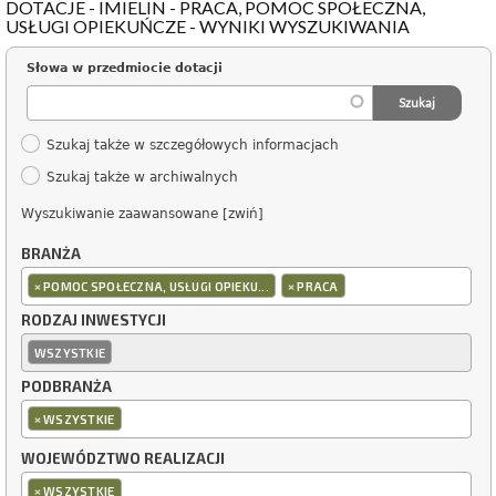
DOTACJE - IMIELIN - PRACA, POMOC SPOŁECZNA,
USŁUGI OPIEKUŃCZE - WYNIKI WYSZUKIWANIA
Słowa w przedmiocie dotacji
Szukaj także w szczegółowych informacjach
Szukaj także w archiwalnych
Wyszukiwanie zaawansowane [zwiń]
BRANŻA
×
×
POMOC SPOŁECZNA, USŁUGI OPIEKU...
PRACA
RODZAJ INWESTYCJI
WSZYSTKIE
PODBRANŻA
×
WSZYSTKIE
WOJEWÓDZTWO REALIZACJI
×
WSZYSTKIE