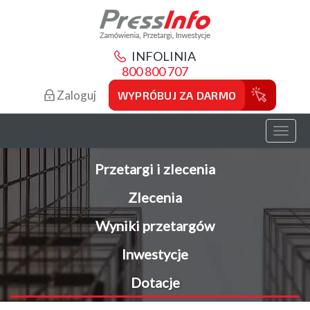
INFOLINIA
800 800 707
Zaloguj
WYPRÓBUJ ZA DARMO
Toggl
naviga
Przetargi i zlecenia
Zlecenia
Wyniki przetargów
Inwestycje
Dotacje