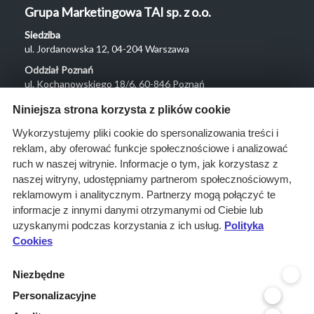
Grupa Marketingowa TAI sp. z o.o.
Siedziba
ul. Jordanowska 12, 04-204 Warszawa
Oddział Poznań
ul. Kochanowskiego 18/6, 60-846 Poznań
Menu
Niniejsza strona korzysta z plików cookie
O nas
Wykorzystujemy pliki cookie do spersonalizowania treści i
reklam, aby oferować funkcje społecznościowe i analizować
Rozwiązania
ruch w naszej witrynie. Informacje o tym, jak korzystasz z
Monitoring
naszej witryny, udostępniamy partnerom społecznościowym,
przetargów
reklamowym i analitycznym. Partnerzy mogą połączyć te
informacje z innymi danymi otrzymanymi od Ciebie lub
Raporty
uzyskanymi podczas korzystania z ich usług.
Polityka
przetargowe
Cookies
Ustawienia cookies
Niezbędne
Kontakt
Personalizacyjne
Kontakt