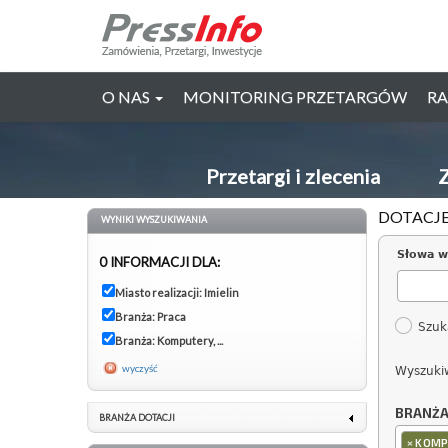
O NAS
MONITORING PRZETARGÓW
RA
Przetargi i zlecenia
Z
DOTACJE
WYNIKI WYSZUKIWANIA
Słowa w
0 INFORMACJI DLA:
Miasto realizacji: Imielin
Branża: Praca
Szuk
Branża: Komputery, ...
wyczyść
Wyszuki
BRANŻ
BRANŻA DOTACJI
×
KOMPU