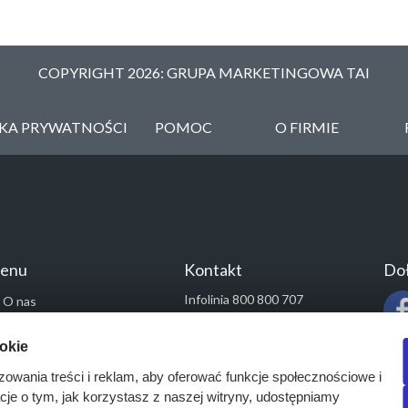
COPYRIGHT 2026: GRUPA MARKETINGOWA TAI
YKA PRYWATNOŚCI
POMOC
O FIRMIE
enu
Kontakt
Doł
Infolinia 800 800 707
O nas
kontakt@pressinfo.pl
Rozwiązania
ookie
Monitoring przetargów
zowania treści i reklam, aby oferować funkcje społecznościowe i
Raporty przetargowe
acje o tym, jak korzystasz z naszej witryny, udostępniamy
Ustawienia cookies