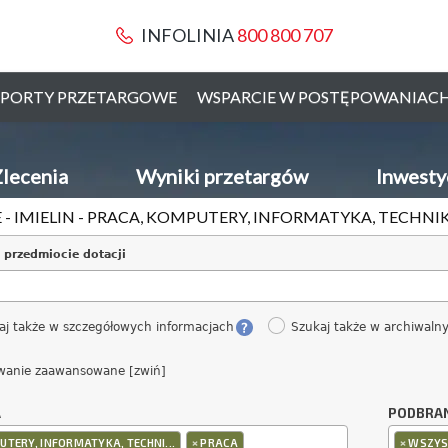
INFOLINIA
800 800 707
PORTY PRZETARGOWE
WSPARCIE W POSTĘPOWANIAC
lecenia
Wyniki przetargów
Inwesty
 - IMIELIN - PRACA, KOMPUTERY, INFORMATYKA, TECHN
 przedmiocie dotacji
aj także w szczegółowych informacjach
Szukaj także w archiwaln
wanie zaawansowane [zwiń]
A
PODBRA
×
×
TERY, INFORMATYKA, TECHNI...
PRACA
WSZYS