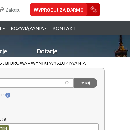
Zaloguj
WYPRÓBUJ ZA DARMO
H
ROZWIĄZANIA
KONTAKT
cje
Dotacje
IKA BIUROWA - WYNIKI WYSZUKIWANIA
ych
NŻA
TKIE