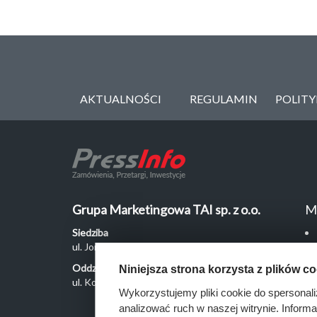
AKTUALNOŚCI
REGULAMIN
POLIT
Grupa Marketingowa TAI sp. z o.o.
M
Siedziba
ul. Jordanowska 12, 04-204 Warszawa
Oddział Poznań
Niniejsza strona korzysta z plików c
ul. Kochanowskiego 18/6, 60-846 Poznań
Wykorzystujemy pliki cookie do spersonali
analizować ruch w naszej witrynie. Inform