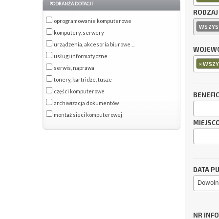
PODRANŻA DOTACJI
RODZAJ
oprogramowanie komputerowe
WSZYS
komputery, serwery
urządzenia, akcesoria biurowe ...
WOJEWÓ
usługi informatyczne
×
WSZY
serwis, naprawa
tonery, kartridże, tusze
części komputerowe
BENEFI
archiwizacja dokumentów
montaż sieci komputerowej
MIEJSC
DATA PU
Dowoln
NR INF