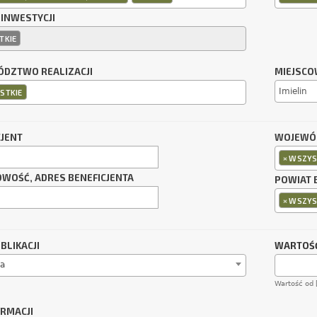
 INWESTYCJI
TKIE
DZTWO REALIZACJI
MIEJSCO
STKIE
CJENT
WOJEWÓD
×
WSZYS
OWOŚĆ, ADRES BENEFICJENTA
POWIAT 
×
WSZYS
BLIKACJI
WARTOŚĆ
a
Wartość od 
ORMACJI