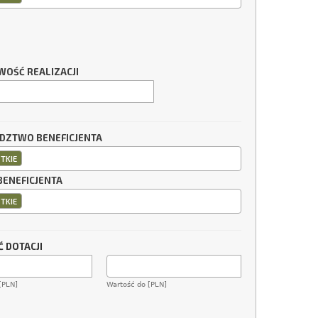
WOŚĆ REALIZACJI
ZTWO BENEFICJENTA
TKIE
BENEFICJENTA
TKIE
 DOTACJI
[PLN]
Wartość do [PLN]