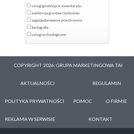
usługi geodezyjne, inwentaryza...
ewidencja gruntów i budynków
zagospodarowanie przestrzenne
kartografia
usługi archeologiczne
COPYRIGHT 2026: GRUPA MARKETINGOWA TAI
AKTUALNOŚCI
REGULAMIN
POLITYKA PRYWATNOŚCI
POMOC
O FIRMIE
REKLAMA W SERWISIE
KONTAKT