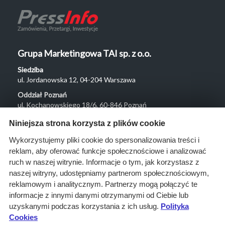
Grupa Marketingowa TAI sp. z o.o.
Siedziba
ul. Jordanowska 12, 04-204 Warszawa
Oddział Poznań
ul. Kochanowskiego 18/6, 60-846 Poznań
Menu
Niniejsza strona korzysta z plików cookie
O nas
Wykorzystujemy pliki cookie do spersonalizowania treści i
reklam, aby oferować funkcje społecznościowe i analizować
Rozwiązania
ruch w naszej witrynie. Informacje o tym, jak korzystasz z
Monitoring
naszej witryny, udostępniamy partnerom społecznościowym,
przetargów
reklamowym i analitycznym. Partnerzy mogą połączyć te
informacje z innymi danymi otrzymanymi od Ciebie lub
Raporty
uzyskanymi podczas korzystania z ich usług.
Polityka
przetargowe
Cookies