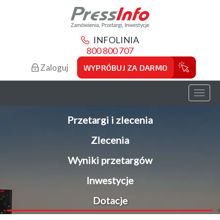
INFOLINIA
800 800 707
Zaloguj
WYPRÓBUJ ZA DARMO
Toggl
naviga
Przetargi i zlecenia
Zlecenia
Wyniki przetargów
Inwestycje
Dotacje