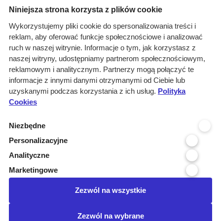
Menu
Niniejsza strona korzysta z plików cookie
O nas
Wykorzystujemy pliki cookie do spersonalizowania treści i
reklam, aby oferować funkcje społecznościowe i analizować
Rozwiązania
ruch w naszej witrynie. Informacje o tym, jak korzystasz z
Monitoring
naszej witryny, udostępniamy partnerom społecznościowym,
przetargów
reklamowym i analitycznym. Partnerzy mogą połączyć te
informacje z innymi danymi otrzymanymi od Ciebie lub
Raporty
uzyskanymi podczas korzystania z ich usług.
Polityka
przetargowe
Cookies
Ustawienia cookies
Niezbędne
Kontakt
Personalizacyjne
Kontakt
Analityczne
Infolinia 800 800 707
Marketingowe
kontakt@pressinfo.pl
Zezwól na wszystkie
Dołącz do nas
Zezwól na wybrane