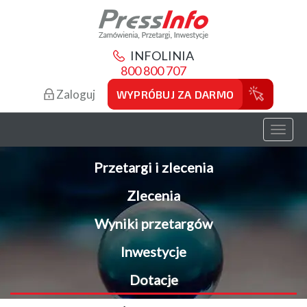
INFOLINIA
800 800 707
Zaloguj
WYPRÓBUJ ZA DARMO
Toggl
naviga
Przetargi i zlecenia
Zlecenia
Wyniki przetargów
Inwestycje
Dotacje