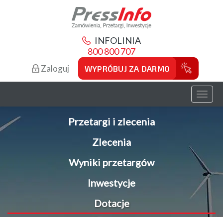
INFOLINIA
800 800 707
Zaloguj
WYPRÓBUJ ZA DARMO
Toggl
naviga
Przetargi i zlecenia
Zlecenia
Wyniki przetargów
Inwestycje
Dotacje