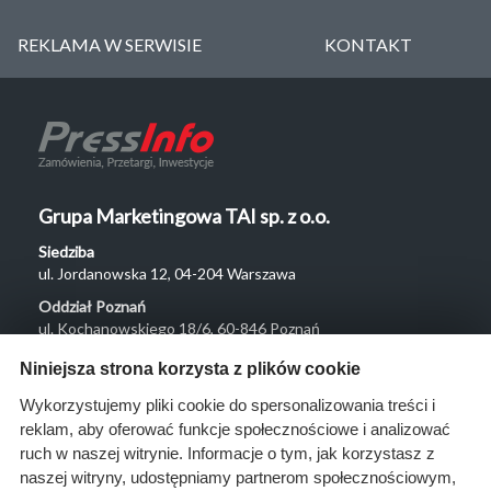
REKLAMA W SERWISIE
KONTAKT
Grupa Marketingowa TAI sp. z o.o.
Siedziba
ul. Jordanowska 12, 04-204 Warszawa
Oddział Poznań
ul. Kochanowskiego 18/6, 60-846 Poznań
Menu
Niniejsza strona korzysta z plików cookie
O nas
Wykorzystujemy pliki cookie do spersonalizowania treści i
reklam, aby oferować funkcje społecznościowe i analizować
Rozwiązania
ruch w naszej witrynie. Informacje o tym, jak korzystasz z
Monitoring
naszej witryny, udostępniamy partnerom społecznościowym,