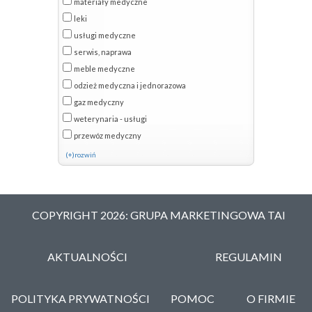
materiały medyczne
leki
usługi medyczne
serwis, naprawa
meble medyczne
odzież medyczna i jednorazowa
gaz medyczny
weterynaria - usługi
przewóz medyczny
(+)rozwiń
COPYRIGHT 2026: GRUPA MARKETINGOWA TAI
AKTUALNOŚCI
REGULAMIN
POLITYKA PRYWATNOŚCI
POMOC
O FIRMIE