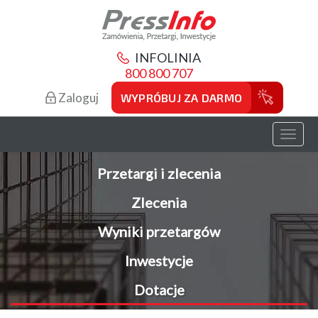
INFOLINIA
800 800 707
Zaloguj
WYPRÓBUJ ZA DARMO
Toggl
naviga
Przetargi i zlecenia
Zlecenia
Wyniki przetargów
Inwestycje
Dotacje