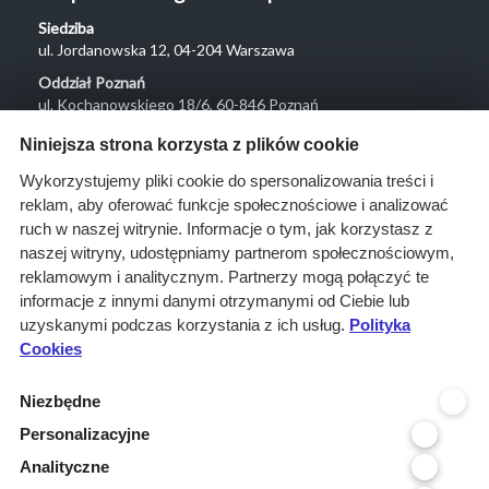
Siedziba
ul. Jordanowska 12, 04-204 Warszawa
Oddział Poznań
ul. Kochanowskiego 18/6, 60-846 Poznań
Menu
Niniejsza strona korzysta z plików cookie
O nas
Wykorzystujemy pliki cookie do spersonalizowania treści i
reklam, aby oferować funkcje społecznościowe i analizować
Rozwiązania
ruch w naszej witrynie. Informacje o tym, jak korzystasz z
Monitoring
naszej witryny, udostępniamy partnerom społecznościowym,
przetargów
reklamowym i analitycznym. Partnerzy mogą połączyć te
informacje z innymi danymi otrzymanymi od Ciebie lub
Raporty
uzyskanymi podczas korzystania z ich usług.
Polityka
przetargowe
Cookies
Ustawienia cookies
Niezbędne
Kontakt
Personalizacyjne
Kontakt
Analityczne