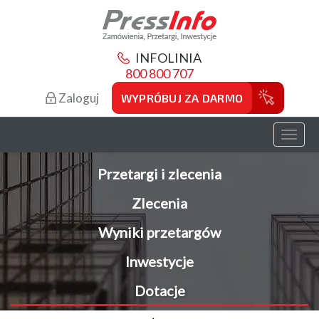
INFOLINIA
800 800 707
Zaloguj
WYPRÓBUJ ZA DARMO
Toggl
naviga
Przetargi i zlecenia
Zlecenia
Wyniki przetargów
Inwestycje
Dotacje