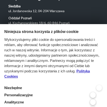
Siedziba
ul. Jordanowska 12, 04-204 Warszawa
Oddział Poznań
ul. Kochanowskiego 18/6, 60-846 Poznań
Menu
Niniejsza strona korzysta z plików cookie
O nas
Wykorzystujemy pliki cookie do spersonalizowania treści i
reklam, aby oferować funkcje społecznościowe i analizować
Rozwiązania
ruch w naszej witrynie. Informacje o tym, jak korzystasz z
Monitoring
naszej witryny, udostępniamy partnerom społecznościowym,
przetargów
reklamowym i analitycznym. Partnerzy mogą połączyć te
informacje z innymi danymi otrzymanymi od Ciebie lub
Raporty
uzyskanymi podczas korzystania z ich usług.
Polityka
przetargowe
Cookies
Ustawienia cookies
Niezbędne
Kontakt
Personalizacyjne
Kontakt
Analityczne