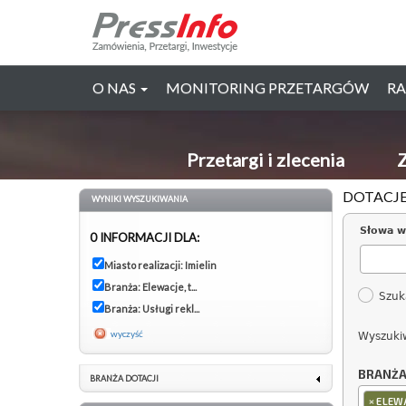
O NAS
MONITORING PRZETARGÓW
RA
Przetargi i zlecenia
Z
DOTACJE
WYNIKI WYSZUKIWANIA
Słowa w
0 INFORMACJI DLA:
Miasto realizacji: Imielin
Branża: Elewacje, t...
Szuk
Branża: Usługi rekl...
wyczyść
Wyszuki
BRANŻ
BRANŻA DOTACJI
×
ELEW