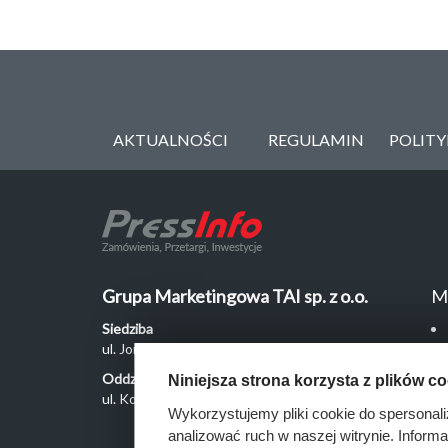
AKTUALNOŚCI
REGULAMIN
POLIT
Grupa Marketingowa TAI sp. z o.o.
M
Siedziba
ul. Jordanowska 12, 04-204 Warszawa
Oddział Poznań
Niniejsza strona korzysta z plików c
ul. Kochanowskiego 18/6, 60-846 Poznań
Wykorzystujemy pliki cookie do spersonali
analizować ruch w naszej witrynie. Inform