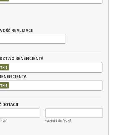
WOŚĆ REALIZACJI
ZTWO BENEFICJENTA
TKIE
BENEFICJENTA
TKIE
 DOTACJI
[PLN]
Wartość do [PLN]