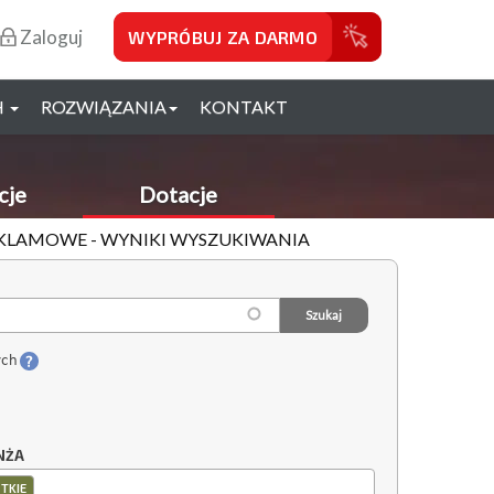
Zaloguj
WYPRÓBUJ ZA DARMO
H
ROZWIĄZANIA
KONTAKT
cje
Dotacje
REKLAMOWE - WYNIKI WYSZUKIWANIA
ych
NŻA
TKIE