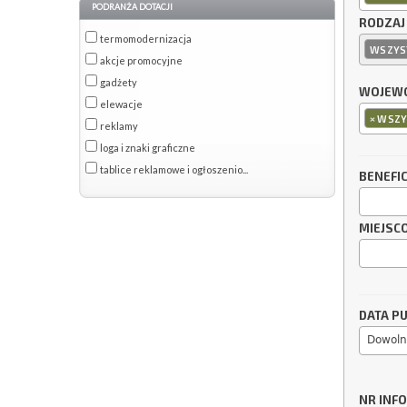
PODRANŻA DOTACJI
RODZAJ
termomodernizacja
WSZYS
akcje promocyjne
gadżety
WOJEWÓ
elewacje
×
WSZY
reklamy
loga i znaki graficzne
tablice reklamowe i ogłoszenio...
BENEFI
MIEJSC
DATA PU
Dowoln
NR INF