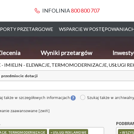
INFOLINIA
800 800 707
PORTY PRZETARGOWE
WSPARCIE W POSTĘPOWANIAC
lecenia
Wyniki przetargów
Inwesty
 - IMIELIN - ELEWACJE, TERMOMODERNIZACJE, USŁUGI 
 przedmiocie dotacji
aj także w szczegółowych informacjach
Szukaj także w archiwaln
wanie zaawansowane [zwiń]
A
PODBRA
×
×
ACJE, TERMOMODERNIZACJE
USŁUGI REKLAMOWE
WSZYS