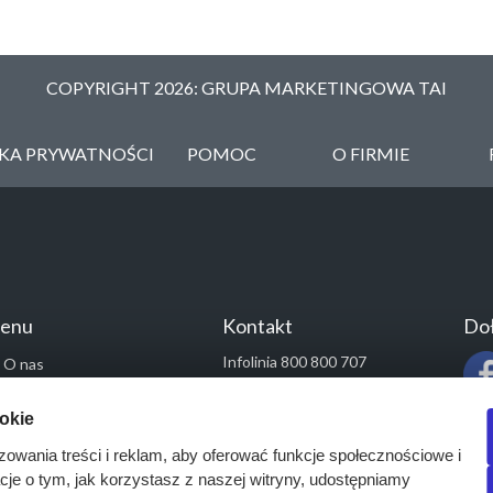
COPYRIGHT 2026: GRUPA MARKETINGOWA TAI
YKA PRYWATNOŚCI
POMOC
O FIRMIE
enu
Kontakt
Doł
Infolinia 800 800 707
O nas
kontakt@pressinfo.pl
Rozwiązania
ookie
Monitoring przetargów
zowania treści i reklam, aby oferować funkcje społecznościowe i
Raporty przetargowe
acje o tym, jak korzystasz z naszej witryny, udostępniamy
Ustawienia cookies