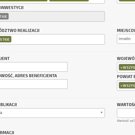
 INWESTYCJI
TKIE
DZTWO REALIZACJI
MIEJSCO
STKIE
CJENT
WOJEWÓD
×
WSZYS
OWOŚĆ, ADRES BENEFICJENTA
POWIAT 
×
WSZYS
BLIKACJI
WARTOŚĆ
a
Wartość od 
ORMACJI